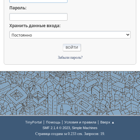
Пароль:
Хранить данные входа:
Забыли пароль?
|
|
|
TinyPortal
Помощь
Условия и правила
Вверх ▲
,
SMF 2.1.4 © 2023
Simple Machines
Страница создана за 0.233 сек. Запросов: 19.