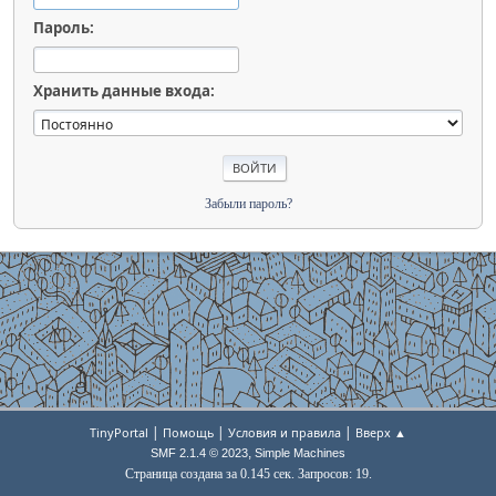
Пароль:
Хранить данные входа:
Забыли пароль?
|
|
|
TinyPortal
Помощь
Условия и правила
Вверх ▲
,
SMF 2.1.4 © 2023
Simple Machines
Страница создана за 0.145 сек. Запросов: 19.