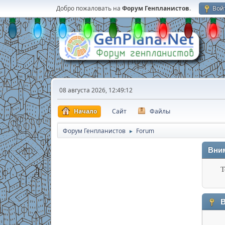
Добро пожаловать на
Форум Генпланистов
.
Вой
08 августа 2026, 12:49:12
Начало
Сайт
Файлы
Форум Генпланистов
Forum
►
Вни
Т
В