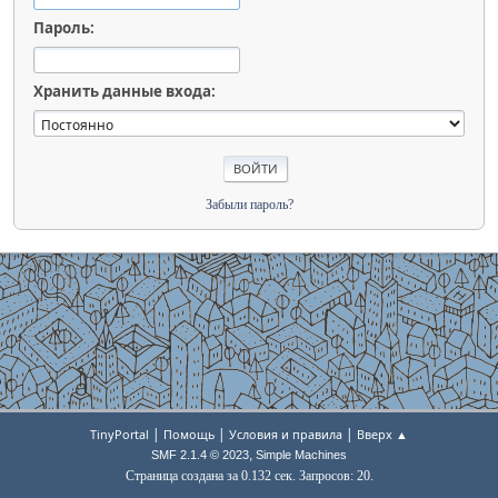
Пароль:
Хранить данные входа:
Забыли пароль?
|
|
|
TinyPortal
Помощь
Условия и правила
Вверх ▲
,
SMF 2.1.4 © 2023
Simple Machines
Страница создана за 0.132 сек. Запросов: 20.