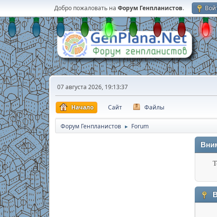
Добро пожаловать на
Форум Генпланистов
.
Вой
07 августа 2026, 19:13:37
Начало
Сайт
Файлы
Форум Генпланистов
Forum
►
Вни
Т
В