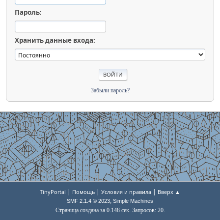
Пароль:
Хранить данные входа:
Забыли пароль?
|
|
|
TinyPortal
Помощь
Условия и правила
Вверх ▲
,
SMF 2.1.4 © 2023
Simple Machines
Страница создана за 0.148 сек. Запросов: 20.