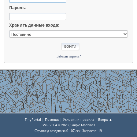
Пароль:
Хранить данные входа:
Забыли пароль?
|
|
|
TinyPortal
Помощь
Условия и правила
Вверх ▲
,
SMF 2.1.4 © 2023
Simple Machines
Страница создана за 0.107 сек. Запросов: 19.