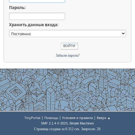
Пароль:
Хранить данные входа:
Забыли пароль?
|
|
|
TinyPortal
Помощь
Условия и правила
Вверх ▲
,
SMF 2.1.4 © 2023
Simple Machines
Страница создана за 0.312 сек. Запросов: 20.