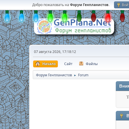
Добро пожаловать на
Форум Генпланистов
.
Вой
07 августа 2026, 17:18:12
Начало
Сайт
Файлы
Форум Генпланистов
Forum
►
Вни
Т
В