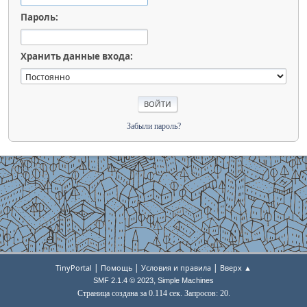
Пароль:
Хранить данные входа:
Забыли пароль?
|
|
|
TinyPortal
Помощь
Условия и правила
Вверх ▲
,
SMF 2.1.4 © 2023
Simple Machines
Страница создана за 0.114 сек. Запросов: 20.