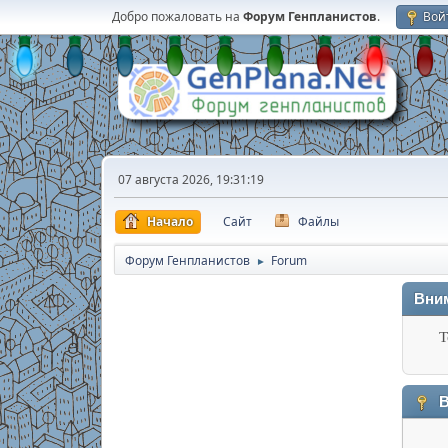
Добро пожаловать на
Форум Генпланистов
.
Вой
07 августа 2026, 19:31:19
Начало
Сайт
Файлы
Форум Генпланистов
Forum
►
Вни
Т
В