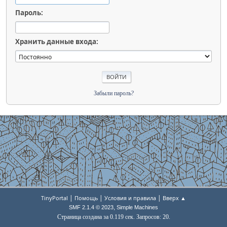
Пароль:
Хранить данные входа:
Забыли пароль?
|
|
|
TinyPortal
Помощь
Условия и правила
Вверх ▲
,
SMF 2.1.4 © 2023
Simple Machines
Страница создана за 0.119 сек. Запросов: 20.