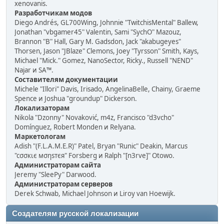
xenovanis.
Разработчикам модов
Diego Andrés, GL700Wing, Johnnie "TwitchisMental" Ballew,
Jonathan "vbgamer45" Valentin, Sami "SychO" Mazouz,
Brannon "B" Hall, Gary M. Gadsdon, Jack "akabugeyes"
Thorsen, Jason "JBlaze" Clemons, Joey "Tyrsson" Smith, Kays,
Michael "Mick." Gomez, NanoSector, Ricky., Russell "NEND"
Najar и SA™.
Составителям документации
Michele "Illori" Davis, Irisado, AngelinaBelle, Chainy, Graeme
Spence и Joshua "groundup" Dickerson.
Локализаторам
Nikola "Dzonny" Novaković, m4z, Francisco "d3vcho"
Domínguez, Robert Monden и Relyana.
Маркетологам
Adish "(F.L.A.M.E.R)" Patel, Bryan "Runic" Deakin, Marcus
"cσσкιє мσηѕтєя" Forsberg и Ralph "[n3rve]" Otowo.
Администраторам сайта
Jeremy "SleePy" Darwood.
Администраторам серверов
Derek Schwab, Michael Johnson и Liroy van Hoewijk.
Создателям русской локализации