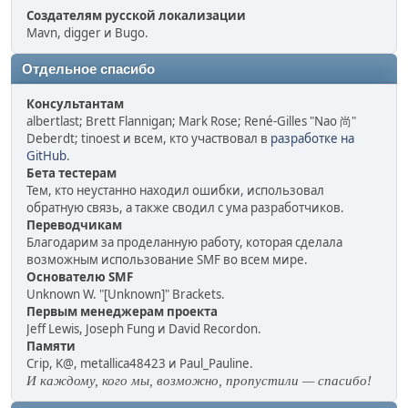
Создателям русской локализации
Mavn, digger и Bugo.
Отдельное спасибо
Консультантам
albertlast; Brett Flannigan; Mark Rose; René-Gilles "Nao 尚"
Deberdt; tinoest и всем, кто участвовал в
разработке на
GitHub
.
Бета тестерам
Тем, кто неустанно находил ошибки, использовал
обратную связь, а также сводил с ума разработчиков.
Переводчикам
Благодарим за проделанную работу, которая сделала
возможным использование SMF во всем мире.
Основателю SMF
Unknown W. "[Unknown]" Brackets.
Первым менеджерам проекта
Jeff Lewis, Joseph Fung и David Recordon.
Памяти
Crip, K@, metallica48423 и Paul_Pauline.
И каждому, кого мы, возможно, пропустили — спасибо!