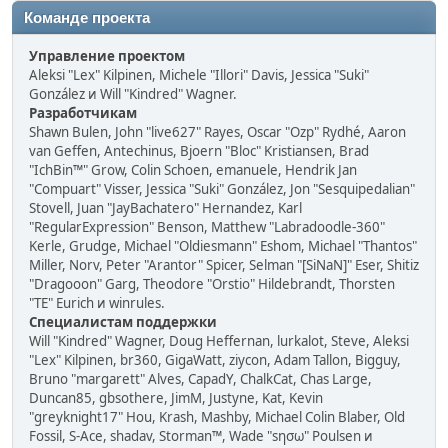
Команде проекта
Управление проектом
Aleksi "Lex" Kilpinen, Michele "Illori" Davis, Jessica "Suki"
González и Will "Kindred" Wagner.
Разработчикам
Shawn Bulen, John "live627" Rayes, Oscar "Ozp" Rydhé, Aaron
van Geffen, Antechinus, Bjoern "Bloc" Kristiansen, Brad
"IchBin™" Grow, Colin Schoen, emanuele, Hendrik Jan
"Compuart" Visser, Jessica "Suki" González, Jon "Sesquipedalian"
Stovell, Juan "JayBachatero" Hernandez, Karl
"RegularExpression" Benson, Matthew "Labradoodle-360"
Kerle, Grudge, Michael "Oldiesmann" Eshom, Michael "Thantos"
Miller, Norv, Peter "Arantor" Spicer, Selman "[SiNaN]" Eser, Shitiz
"Dragooon" Garg, Theodore "Orstio" Hildebrandt, Thorsten
"TE" Eurich и winrules.
Специалистам поддержки
Will "Kindred" Wagner, Doug Heffernan, lurkalot, Steve, Aleksi
"Lex" Kilpinen, br360, GigaWatt, ziycon, Adam Tallon, Bigguy,
Bruno "margarett" Alves, CapadY, ChalkCat, Chas Large,
Duncan85, gbsothere, JimM, Justyne, Kat, Kevin
"greyknight17" Hou, Krash, Mashby, Michael Colin Blaber, Old
Fossil, S-Ace, shadav, Storman™, Wade "sησω" Poulsen и