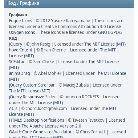
Код / Графика
Графика
Fugue Icons
| © 2012 Yusuke Kamiyamane | These icons are
licensed under a Creative Commons Attribution 3.0 License
Oxygen Icons
| These icons are licensed under
GNU LGPLv3
Код
JQuery
| © John Resig | Licensed under
The MIT License (MIT)
hoverIntent
| © Brian Cherne | Licensed under
The MIT
License (MIT)
SCEditor
| © Sam Clarke | Licensed under
The MIT License
(MIT)
animaDrag
| © Abel Mohler | Licensed under
The MIT License
(MIT)
jQuery Custom Scrollbar
| © Maciej Zubala | Licensed under
The MIT License (MIT)
jQuery Responsive Slider
| © booncon ROCKETS | Licensed
under
The MIT License (MIT)
At.js
| © chord.luo@gmail.com | Licensed under
The MIT
License (MIT)
HTML5 Desktop Notifications
| © Tsvetan Tsvetkov | Licensed
under
The Apache License Version 2.0
GAuth Code Generator/Validator
| © Chris Cornutt | Licensed
under
The MIT License (MIT)