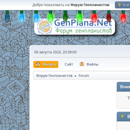
Добро пожаловать на
Форум Генпланистов
.
Вой
08 августа 2026, 20:38:00
Начало
Сайт
Файлы
Форум Генпланистов
Forum
►
Вни
Т
В