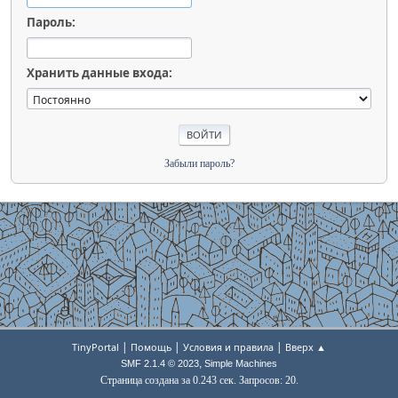
Пароль:
Хранить данные входа:
Забыли пароль?
|
|
|
TinyPortal
Помощь
Условия и правила
Вверх ▲
,
SMF 2.1.4 © 2023
Simple Machines
Страница создана за 0.243 сек. Запросов: 20.