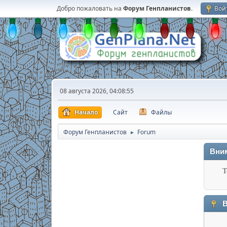
Добро пожаловать на
Форум Генпланистов
.
Вой
08 августа 2026, 04:08:55
Начало
Сайт
Файлы
Форум Генпланистов
Forum
►
Вни
Т
В