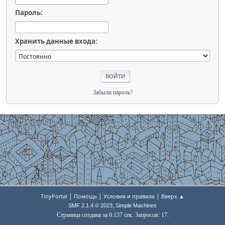
Пароль:
Хранить данные входа:
Забыли пароль?
|
|
|
TinyPortal
Помощь
Условия и правила
Вверх ▲
,
SMF 2.1.4 © 2023
Simple Machines
Страница создана за 0.137 сек. Запросов: 17.