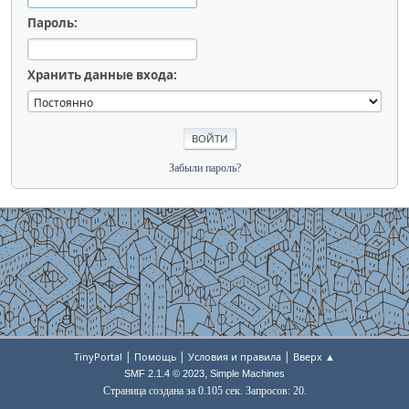
Пароль:
Хранить данные входа:
Забыли пароль?
|
|
|
TinyPortal
Помощь
Условия и правила
Вверх ▲
,
SMF 2.1.4 © 2023
Simple Machines
Страница создана за 0.105 сек. Запросов: 20.