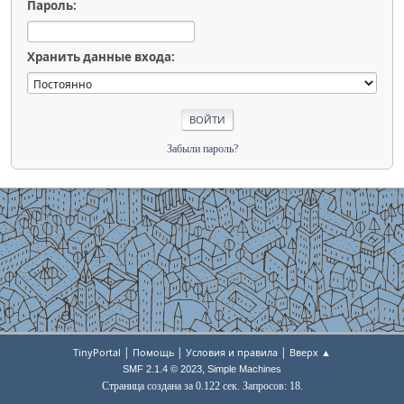
Пароль:
Хранить данные входа:
Забыли пароль?
|
|
|
TinyPortal
Помощь
Условия и правила
Вверх ▲
,
SMF 2.1.4 © 2023
Simple Machines
Страница создана за 0.122 сек. Запросов: 18.