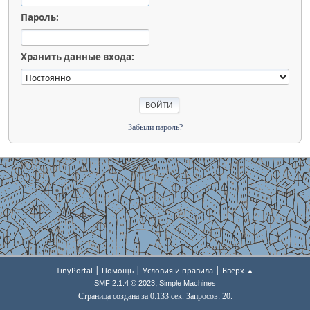
Пароль:
Хранить данные входа:
Забыли пароль?
|
|
|
TinyPortal
Помощь
Условия и правила
Вверх ▲
,
SMF 2.1.4 © 2023
Simple Machines
Страница создана за 0.133 сек. Запросов: 20.