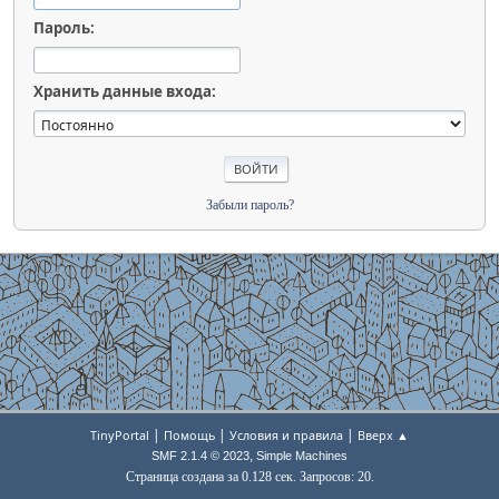
Пароль:
Хранить данные входа:
Забыли пароль?
|
|
|
TinyPortal
Помощь
Условия и правила
Вверх ▲
,
SMF 2.1.4 © 2023
Simple Machines
Страница создана за 0.128 сек. Запросов: 20.