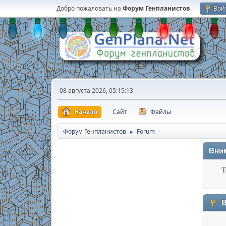
Добро пожаловать на
Форум Генпланистов
.
Вой
08 августа 2026, 05:15:13
Начало
Сайт
Файлы
Форум Генпланистов
Forum
►
Вни
Т
В