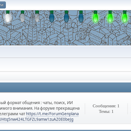
ти
О
ый формат общения : чаты, поиск, ИИ
Сообщения: 1
одимого внимания. На форуме прекращена
Темы: 1
Телеграмм чат
https://t.me/ForumGenplana
F3UHtq5nw424LTGFZL9amw1zuAZ0E0beJg