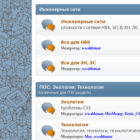
Инженерные сети
Инженерные сети
сложности с сетями НВК, ЭЛ, В, КН, ЛК, 
Все для НВК
Модератор:
wwaldemar
Все для ЭН, ЭС
Модератор:
wwaldemar
ПОС, Экология, Технология
Косвенные для ПЗУ разделы
Экология
проблемы СЗЗ
Модераторы:
wwaldemar
,
МосМодер
,
Denis_C
Технология
Технология, технологи, технологичес
Модераторы:
Max
,
wwaldemar