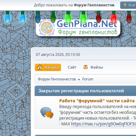
Добро пожаловать на
Форум Генпланистов
.
Вой
07 августа 2026, 05:15:56
Начало
Сайт
Файлы
Форум Генпланистов
Forum
►
Закрытие регистрации пользователей
Работа "форумной" части сайта
Ввиду перехода пользователей на нов
"форумная" часть остается без необх
регистрация новых пользователей. - 
- МАХ
https://max.ru/join/g9Ow0qFlO