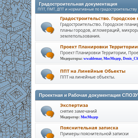
Градостроительная документация
ППТ, ПМТ, ДПТ и нормативные по градостроительству
Градостроительство. Городское
Градостроительство. Городское плани
планы городов, агломераций, микрора
землепользования.
Проект Планировки Территории
Проект Планировки Территории, Про
Модераторы:
wwaldemar
,
МосМодер
,
Denis_C
ППТ на Линейные Обьекты
ППТ на линейные объекты.
Проектная и Рабочая документация СПОЗУ 
Экспертиза
снятие замечаний
Модератор:
МосМодер
Пояснительная записка
Примеры пояснительной записки