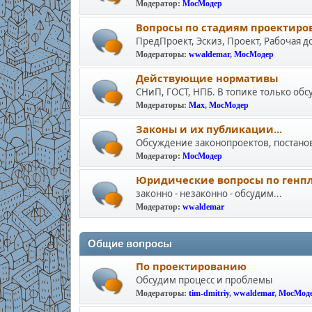
Модератор:
МосМодер
Вопросы по стадиям проектиро
ПредПроект, Эскиз, Проект, Рабочая 
Модераторы:
wwaldemar
,
МосМодер
Действующие нормативы
СНиП, ГОСТ, НПБ. В топике только обс
Модераторы:
Max
,
МосМодер
Законы и их публикации...
Обсуждение законопроектов, постано
Модератор:
МосМодер
Юридичеcкие вопросы по генп
законно - незаконно - обсудим...
Модератор:
wwaldemar
Общие вопросы
По проектированию
Обсудим процесс и проблемы
Модераторы:
tim-dmitriy
,
wwaldemar
,
МосМод