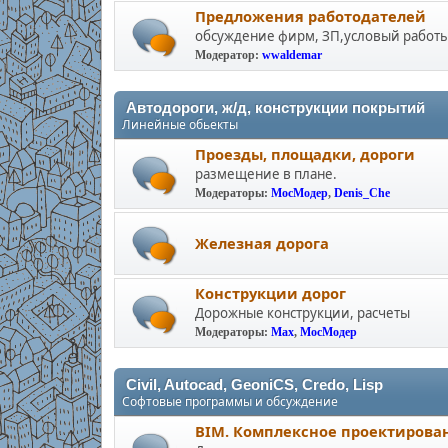
Предложения работодателей
обсуждение фирм, ЗП,условый работы
Модератор:
wwaldemar
Автодороги, ж/д, конструкции покрытий
Линейные обьекты
Проезды, площадки, дороги
размещение в плане.
Модераторы:
МосМодер
,
Denis_Che
Железная дорога
Конструкции дорог
Дорожные конструкции, расчеты
Модераторы:
Max
,
МосМодер
Civil, Autocad, GeoniCS, Credo, Lisp
Софтовые программы и обсуждение
BIM. Комплексное проектирова