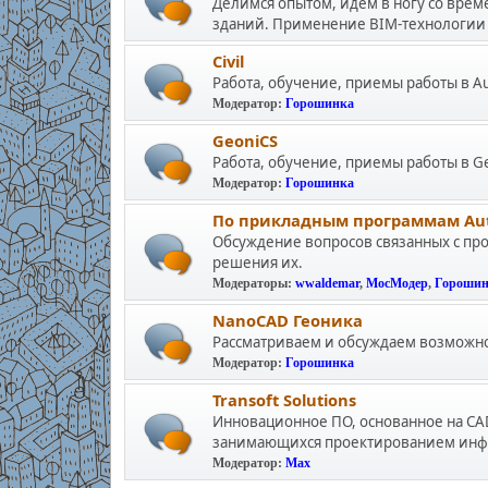
Делимся опытом, идем в ногу со вре
зданий. Применение BIM-технологии 
Civil
Работа, обучение, приемы работы в Aut
Модератор:
Горошинка
GeoniCS
Работа, обучение, приемы работы в G
Модератор:
Горошинка
По прикладным программам Autocad
Обсуждение вопросов связанных с пр
решения их.
Модераторы:
wwaldemar
,
МосМодер
,
Горошин
NanoCAD Геоника
Рассматриваем и обсуждаем возможно
Модератор:
Горошинка
Transoft Solutions
Инновационное ПО, основанное на CA
занимающихся проектированием инф
Модератор:
Max