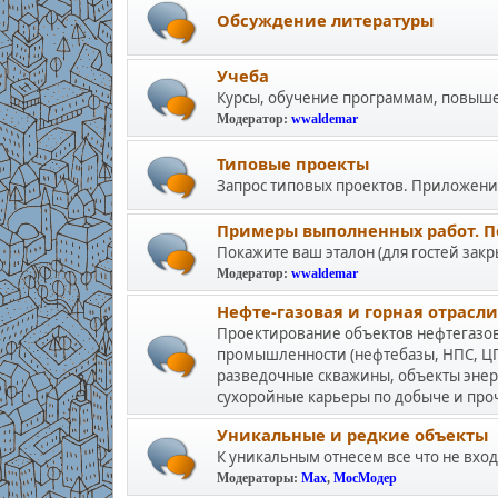
Обсуждение литературы
Учеба
Курсы, обучение программам, повыш
Модератор:
wwaldemar
Типовые проекты
Запрос типовых проектов. Приложения 
Примеры выполненных работ. П
Покажите ваш эталон (для гостей закр
Модератор:
wwaldemar
Нефте-газовая и горная отрасли
Проектирование объектов нефтегаз
промышленности (нефтебазы, НПС, ЦП
разведочные скважины, объекты энер
сухоройные карьеры по добыче и пр
Уникальные и редкие объекты
К уникальным отнесем все что не вход
Модераторы:
Max
,
МосМодер