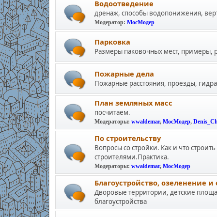
Водоотведение
дренаж, способы водопонижения, вер
Модератор:
МосМодер
Парковка
Размеры паковочных мест, примеры, р
Пожарные дела
Пожарные расстояния, проезды, гидр
План земляных масс
посчитаем.
Модераторы:
wwaldemar
,
МосМодер
,
Denis_C
По строительству
Вопросы со стройки. Как и что строит
строителями.Практика.
Модераторы:
wwaldemar
,
МосМодер
Благоустройство, озеленение и
Дворовые территории, детские площа
благоустройства