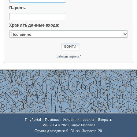
Пароль:
Хранить данные входа:
Забыли пароль?
|
|
|
TinyPortal
Помощь
Условия и правила
Вверх ▲
,
SMF 2.1.4 © 2023
Simple Machines
Страница создана за 0.131 сек. Запросов: 20.