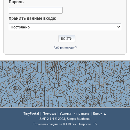
Пароль:
Хранить данные входа:
Забыли пароль?
|
|
|
TinyPortal
Помощь
Условия и правила
Вверх ▲
,
SMF 2.1.4 © 2023
Simple Machines
Страница создана за 0.119 сек. Запросов: 15.