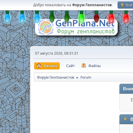
Добро пожаловать на
Форум Генпланистов
.
Вой
07 августа 2026, 08:31:31
Начало
Сайт
Файлы
Форум Генпланистов
Forum
►
Вни
Т
В