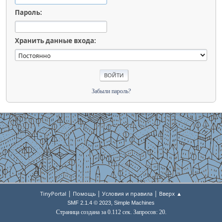
Пароль:
Хранить данные входа:
Забыли пароль?
|
|
|
TinyPortal
Помощь
Условия и правила
Вверх ▲
,
SMF 2.1.4 © 2023
Simple Machines
Страница создана за 0.112 сек. Запросов: 20.