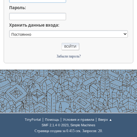
Пароль:
Хранить данные входа:
Забыли пароль?
|
|
|
TinyPortal
Помощь
Условия и правила
Вверх ▲
,
SMF 2.1.4 © 2023
Simple Machines
Страница создана за 0.415 сек. Запросов: 20.