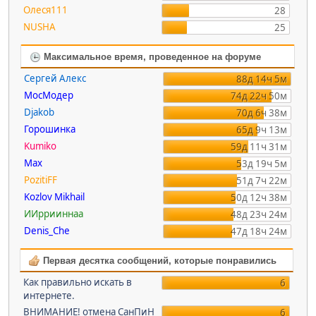
Олеся111
28
NUSHA
25
Максимальное время, проведенное на форуме
Сергей Алекс
88д 14ч 5м
МосМодер
74д 22ч 50м
Djakob
70д 6ч 38м
Горошинка
65д 9ч 13м
Kumiko
59д 11ч 31м
Max
53д 19ч 5м
PozitiFF
51д 7ч 22м
Kozlov Mikhail
50д 12ч 38м
ИИррииннаа
48д 23ч 24м
Denis_Che
47д 18ч 24м
Первая десятка сообщений, которые понравились
Как правильно искать в
6
интернете.
ВНИМАНИЕ! отмена СанПиН
6