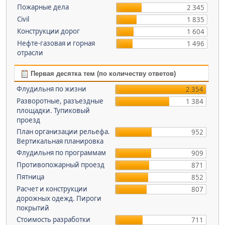
Пожарные дела
2 345
Civil
1 835
Конструкции дорог
1 604
Нефте-газовая и горная
1 496
отрасли
Первая десятка тем (по количеству ответов)
Флудильня по жизни
2 354
Разворотные, разъездные
1 384
площадки. Тупиковый
проезд
План организации рельефа.
952
Вертикальная планировка
Флудильня по программам
909
Противопожарный проезд
871
Пятница
852
Расчет и конструкции
807
дорожных одежд. Пироги
покрытий
Стоимость разработки
711