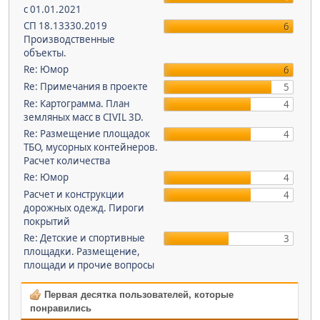
с 01.01.2021
СП 18.13330.2019
6
Производственные
объекты.
Re: Юмор
6
Re: Примечания в проекте
5
Re: Картограмма. План
4
земляных масс в CIVIL 3D.
Re: Размещение площадок
4
ТБО, мусорных контейнеров.
Расчет количества
Re: Юмор
4
Расчет и конструкции
4
дорожных одежд. Пироги
покрытий
Re: Детские и спортивные
3
площадки. Размещение,
площади и прочие вопросы
Первая десятка пользователей, которые
понравились