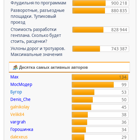
Флудильня по программам
900 218
Разворотные, разъездные
880 835
площадки. Тупиковый
проезд
Стоимость разработки
828 944
генплана. Сколько будет
стоить, расценки?
Уклоны дорог и тротуаров.
743 387
Максимальные значения
Десятка самых активных авторов
Max
134
МосМодер
99
Бугор
53
Denis_Che
50
galnikolay
45
Velik84
38
vargrah
36
Горошинка
34
dalexeus
29