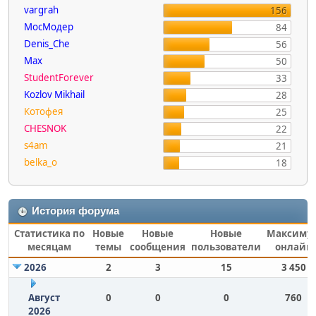
vargrah
156
МосМодер
84
Denis_Che
56
Max
50
StudentForever
33
Kozlov Mikhail
28
Котофея
25
CHESNOK
22
s4am
21
belka_o
18
История форума
Статистика по
Новые
Новые
Новые
Максиму
месяцам
темы
сообщения
пользователи
онлайн
2026
2
3
15
3 450
Август
0
0
0
760
2026