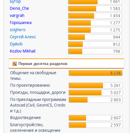
Бугор
1 661
Denis_Che
1 583
vargrah
1 454
Горошинка
1 277
scighero
1 275
Сергей Алекс
944
Djakob
812
Kozlov Mikhail
798
Первая десятка разделов
Общение на свободные
8 238
темы.
По проектированию
5 261
Проезды, площадки, дороги
5 027
По прикладным программам
2 863
Autocad (Civil, GeoniCS, Credo
и т.д.)
Водоотведение
2 607
Благоустройство,
2 597
озеленение и освещение