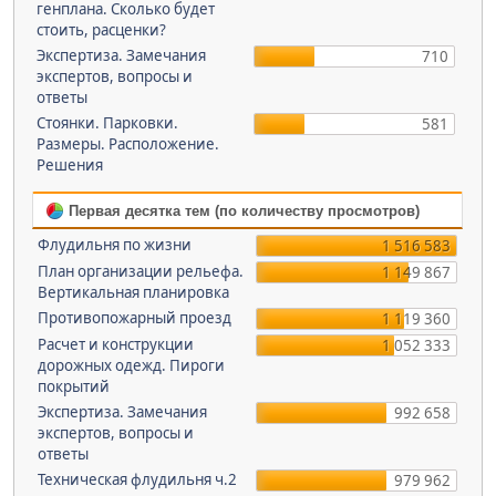
генплана. Сколько будет
стоить, расценки?
Экспертиза. Замечания
710
экспертов, вопросы и
ответы
Стоянки. Парковки.
581
Размеры. Расположение.
Решения
Первая десятка тем (по количеству просмотров)
Флудильня по жизни
1 516 583
План организации рельефа.
1 149 867
Вертикальная планировка
Противопожарный проезд
1 119 360
Расчет и конструкции
1 052 333
дорожных одежд. Пироги
покрытий
Экспертиза. Замечания
992 658
экспертов, вопросы и
ответы
Техническая флудильня ч.2
979 962