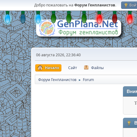
Добро пожаловать на
Форум Генпланистов
.
Вой
06 августа 2026, 22:36:40
Начало
Сайт
Файлы
Форум Генпланистов
Forum
►
Вни
Т
В