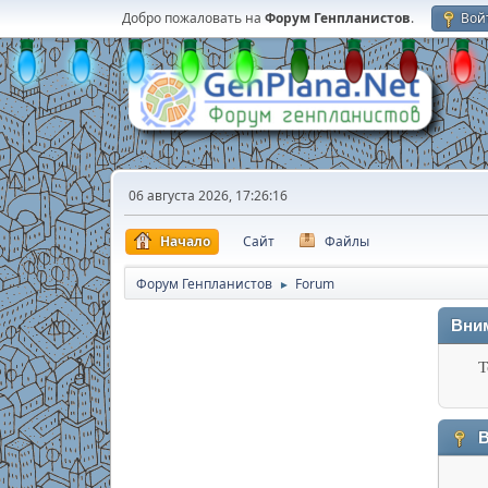
Добро пожаловать на
Форум Генпланистов
.
Вой
06 августа 2026, 17:26:16
Начало
Сайт
Файлы
Форум Генпланистов
Forum
►
Вни
Т
В