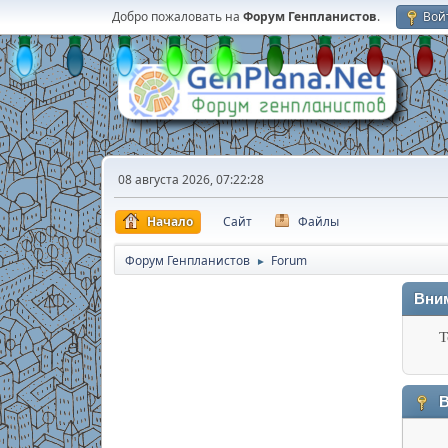
Добро пожаловать на
Форум Генпланистов
.
Вой
08 августа 2026, 07:22:28
Начало
Сайт
Файлы
Форум Генпланистов
Forum
►
Вни
Т
В