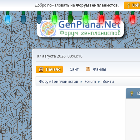
Добро пожаловать на
Форум Генпланистов
.
Вой
07 августа 2026, 08:43:10
Начало
Сайт
Файлы
Форум Генпланистов
Forum
Войти
►
►
В