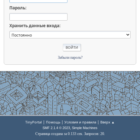
Пароль:
Хранить данные входа:
Забыли пароль?
|
|
|
TinyPortal
Помощь
Условия и правила
Вверх ▲
,
SMF 2.1.4 © 2023
Simple Machines
Страница создана за 0.133 сек. Запросов: 20.