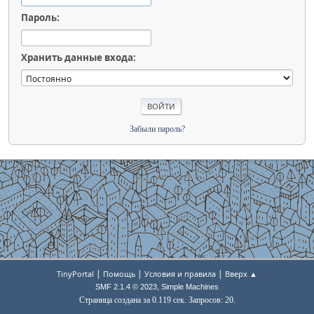
Пароль:
Хранить данные входа:
Забыли пароль?
|
|
|
TinyPortal
Помощь
Условия и правила
Вверх ▲
,
SMF 2.1.4 © 2023
Simple Machines
Страница создана за 0.119 сек. Запросов: 20.