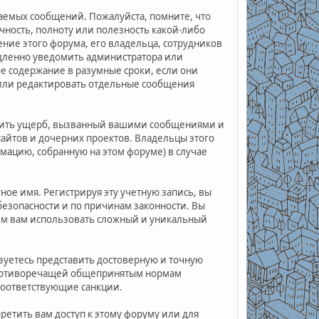
аемых сообщений. Пожалуйста, помните, что
чность, полноту или полезность какой-либо
ие этого форума, его владельца, сотрудников
едленно уведомить администратора или
е содержание в разумные сроки, если они
ь или редактировать отдельные сообщения
стить ущерб, вызванный вашими сообщениями и
сайтов и дочерних проектов. Владельцы этого
мацию, собранную на этом форуме) в случае
ое имя. Регистрируя эту учетную запись, вы
безопасности и по причинам законности. Вы
ем вам использовать сложный и уникальный
зуетесь представить достоверную и точную
противоречащей общепринятым нормам
соответствующие санкции.
ретить вам доступ к этому форуму или для