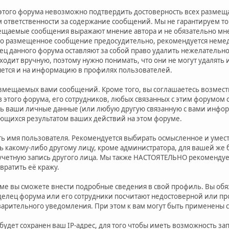
 этого форума невозможно подтвердить достоверность всех размещ
ем ответственности за содержание сообщений. Мы не гарантируем то
щаемые сообщения выражают мнение автора и не обязательно мнен
 что размещенное сообщение предосудительно, рекомендуется нем
ец данного форума оставляют за собой право удалить нежелательно
сходит вручную, поэтому нужно понимать, что они не могут удалят
яется и на информацию в профилях пользователей.
азмещаемых вами сообщений. Кроме того, вы соглашаетесь возме
в этого форума, его сотрудников, любых связанных с этим форумом 
ть ваши личные данные (или любую другую связанную с вами инфор
ющихся результатом ваших действий на этом форуме.
ть имя пользователя. Рекомендуется выбирать осмысленное и уместн
ь какому-либо другому лицу, кроме администратора, для вашей же 
 учетную запись другого лица. Мы также НАСТОЯТЕЛЬНО рекоменду
вратить её кражу.
ме вы сможете внести подробные сведения в свой профиль. Вы обя
делец форума или его сотрудники посчитают недостоверной или 
варительного уведомления. При этом к вам могут быть применены 
удет сохранен ваш IP-адрес, для того чтобы иметь возможность зап