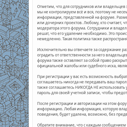
Отметим, что для сотрудников или владельцев
мы не контролируем всё и вся, поэтому не нес
информации, представленной на форуме. Разме
или дочерних проектов. Любому, кто считает,
модератора этого форума. Сотрудники и владел
решат, что его удаление необходимо. Это прои
немедленно. Такая политика также распростран
Исключительно вы отвечаете за содержание р
оградить от ответственности за него владельце
форума также оставляют за собой право раскры
официальной жалобы или судебного иска, явля
При регистрации у вас есть возможность выбра
соглашаетесь никогда не передавать ваш парол
также соглашаетесь НИКОГДА НЕ использовать
пароль для своей учетной записи, чтобы предот
После регистрации и авторизации на этом фору
информацию. Любая информация, которую вла
поведения, будет удалена, возможно, без пред
Обратите внимание, что с каждым сообщением б