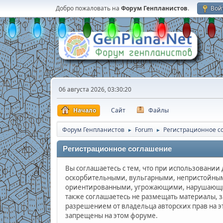
Добро пожаловать на
Форум Генпланистов
.
Вой
06 августа 2026, 03:30:20
Начало
Сайт
Файлы
Форум Генпланистов
Forum
Регистрационное с
►
►
Регистрационное соглашение
Вы соглашаетесь с тем, что при использовани
оскорбительными, вульгарными, непристойным
ориентированными, угрожающими, нарушающим
также соглашаетесь не размещать материалы, 
разрешением от владельца авторских прав на э
запрещены на этом форуме.