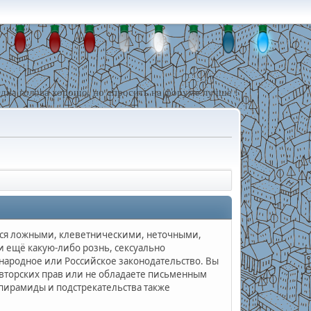
дна голова хорошо, но спросить на форуме лучше !
еся ложными, клеветническими, неточными,
ещё какую-либо рознь, сексуально
родное или Российское законодательство. Вы
вторских прав или не обладаете письменным
 пирамиды и подстрекательства также