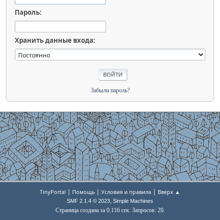
Пароль:
Хранить данные входа:
Забыли пароль?
|
|
|
TinyPortal
Помощь
Условия и правила
Вверх ▲
,
SMF 2.1.4 © 2023
Simple Machines
Страница создана за 0.116 сек. Запросов: 20.