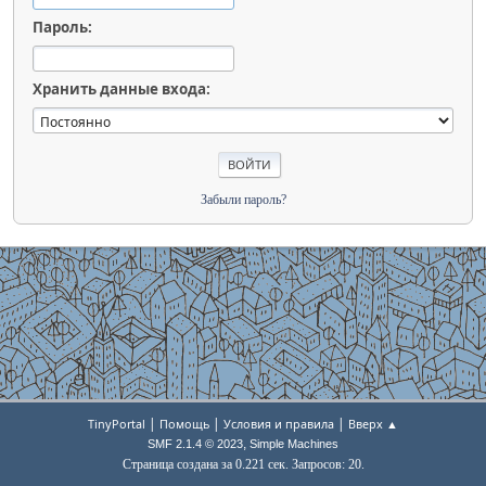
Пароль:
Хранить данные входа:
Забыли пароль?
|
|
|
TinyPortal
Помощь
Условия и правила
Вверх ▲
,
SMF 2.1.4 © 2023
Simple Machines
Страница создана за 0.221 сек. Запросов: 20.