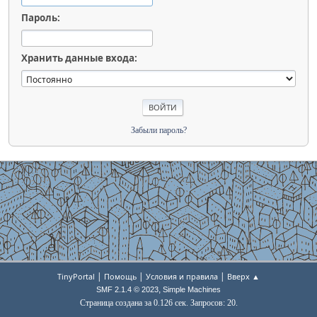
Пароль:
Хранить данные входа:
Забыли пароль?
|
|
|
TinyPortal
Помощь
Условия и правила
Вверх ▲
,
SMF 2.1.4 © 2023
Simple Machines
Страница создана за 0.126 сек. Запросов: 20.