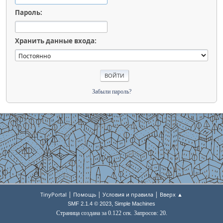
Пароль:
Хранить данные входа:
Забыли пароль?
|
|
|
TinyPortal
Помощь
Условия и правила
Вверх ▲
,
SMF 2.1.4 © 2023
Simple Machines
Страница создана за 0.122 сек. Запросов: 20.