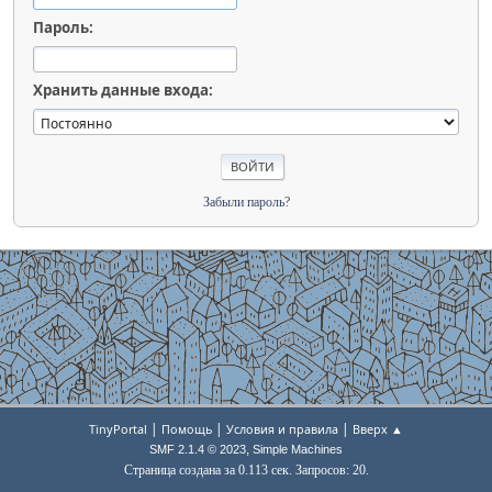
Пароль:
Хранить данные входа:
Забыли пароль?
|
|
|
TinyPortal
Помощь
Условия и правила
Вверх ▲
,
SMF 2.1.4 © 2023
Simple Machines
Страница создана за 0.113 сек. Запросов: 20.