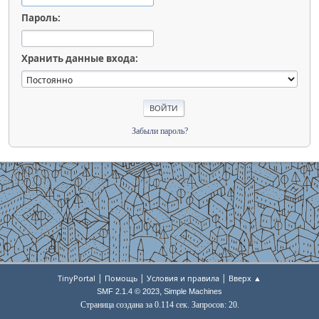
Пароль:
Хранить данные входа:
Забыли пароль?
|
|
|
TinyPortal
Помощь
Условия и правила
Вверх ▲
,
SMF 2.1.4 © 2023
Simple Machines
Страница создана за 0.114 сек. Запросов: 20.