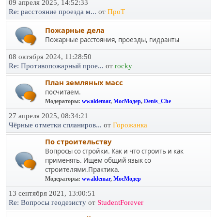
09 апреля 2025, 14:52:33
Re: расстояние проезда м...
от
ПроТ
Пожарные дела
Пожарные расстояния, проезды, гидранты
08 октября 2024, 11:28:50
Re: Противопожарный прое...
от
rocky
План земляных масс
посчитаем.
Модераторы:
wwaldemar
,
МосМодер
,
Denis_Che
27 апреля 2025, 08:34:21
Чёрные отметки спланиров...
от
Горожанка
По строительству
Вопросы со стройки. Как и что строить и как
применять. Ищем общий язык со
строителями.Практика.
Модераторы:
wwaldemar
,
МосМодер
13 сентября 2021, 13:00:51
Re: Вопросы геодезисту
от
StudentForever