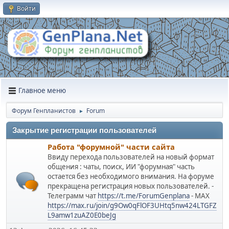
Войти
Главное меню
Форум Генпланистов
Forum
►
Закрытие регистрации пользователей
Работа "форумной" части сайта
Ввиду перехода пользователей на новый формат
общения : чаты, поиск, ИИ "форумная" часть
остается без необходимого внимания. На форуме
прекращена регистрация новых пользователей. -
Телеграмм чат
https://t.me/ForumGenplana
- МАХ
https://max.ru/join/g9Ow0qFlOF3UHtq5nw424LTGFZ
L9amw1zuAZ0E0beJg