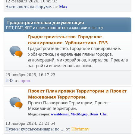
12 февраля 2026, 16:45:33
Активность на форуме.
от
Max
Градостроительная документация
ППТ, ПМТ, ДПТ и нормативные по градостроительству
Градостроительство. Городское
планирование. Урбанистика. ПЗЗ
Градостроительство. Городское планирование.
Урбанистика. Генеральные планы городов,
агломераций, микрорайонов, кварталов. Правила
застройки и землепользования.
29 ноября 2025, 16:17:23
ПЗЗ
от
ирин
Проект Планировки Территории и Проект
Межевания Территории.
Проект Планировки Территории, Проект
Межевания Территории.
Модераторы:
wwaldemar
,
МосМодер
,
Denis_Che
13 ноября 2024, 21:21:54
Нужны курсы/семинары по ...
от
Hbrhmnv