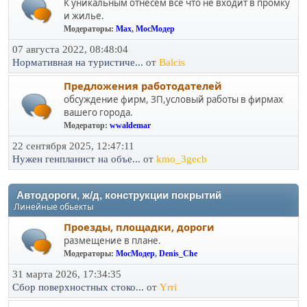
К уникальным отнесем все что не входит в промку
и жилье.
Модераторы:
Max
,
МосМодер
07 августа 2022, 08:48:04
Нормативная на туристиче...
от
Balcis
Предложения работодателей
обсуждение фирм, ЗП,условый работы в фирмах
вашего города.
Модератор:
wwaldemar
22 сентября 2025, 12:47:11
Нужен генпланист на объе...
от
kmo_3gecb
Автодороги, ж/д, конструкции покрытий
Линейные обьекты
Проезды, площадки, дороги
размещение в плане.
Модераторы:
МосМодер
,
Denis_Che
31 марта 2026, 17:34:35
Сбор поверхностных стоко...
от
Yrri