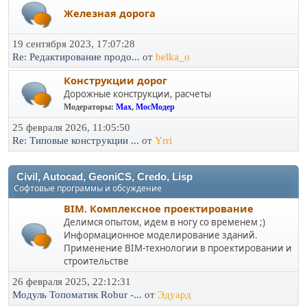
Железная дорога
19 сентября 2023, 17:07:28
Re: Редактирование продо...
от
belka_o
Конструкции дорог
Дорожные конструкции, расчеты
Модераторы:
Max
,
МосМодер
25 февраля 2026, 11:05:50
Re: Типовые конструкции ...
от
Yrri
Civil, Autocad, GeoniCS, Credo, Lisp
Софтовые программы и обсуждение
BIM. Комплексное проектирование
Делимся опытом, идем в ногу со временем ;)
Информационное моделирование зданий.
Применение BIM-технологии в проектировании и
строительстве
26 февраля 2025, 22:12:31
Модуль Топоматик Robur -...
от
Эдуард