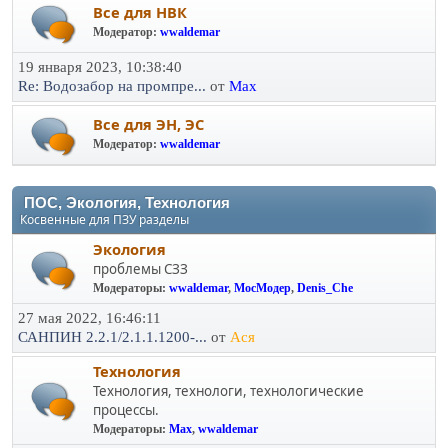
Все для НВК
Модератор:
wwaldemar
19 января 2023, 10:38:40
Re: Водозабор на промпре...
от
Max
Все для ЭН, ЭС
Модератор:
wwaldemar
ПОС, Экология, Технология
Косвенные для ПЗУ разделы
Экология
проблемы СЗЗ
Модераторы:
wwaldemar
,
МосМодер
,
Denis_Che
27 мая 2022, 16:46:11
САНПИН 2.2.1/2.1.1.1200-...
от
Ася
Технология
Технология, технологи, технологические
процессы.
Модераторы:
Max
,
wwaldemar