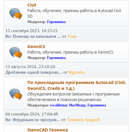
Civil
Работа, обучение, приемы работы в Autocad Civil
3D
Модератор:
Горошинка
15 сентября 2023, 10:15:21
Re: Помощь на начальном ...
от
Гена
GeoniCS
Работа, обучение, приемы работы в GeoniCS
Модератор:
Горошинка
13 августа 2024, 23:10:24
Дробление одной поверхно...
от
Rgomba
По прикладным программам Autocad (Civil,
GeoniCS, Credo и т.д.)
Обсуждение вопросов связанных с програмным
обеспечением и поиском решения их.
Модераторы:
wwaldemar
,
МосМодер
,
Горошинка
04 сентября 2024, 17:04:48
Re: Флудильня по програм...
от
Семенов Андрей
NanoCAD Геоника