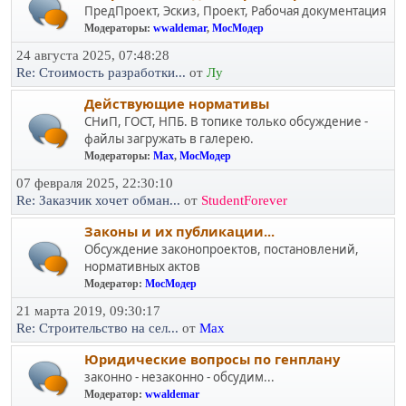
ПредПроект, Эскиз, Проект, Рабочая документация
Модераторы:
wwaldemar
,
МосМодер
24 августа 2025, 07:48:28
Re: Стоимость разработки...
от
Лу
Действующие нормативы
СНиП, ГОСТ, НПБ. В топике только обсуждение -
файлы загружать в галерею.
Модераторы:
Max
,
МосМодер
07 февраля 2025, 22:30:10
Re: Заказчик хочет обман...
от
StudentForever
Законы и их публикации...
Обсуждение законопроектов, постановлений,
нормативных актов
Модератор:
МосМодер
21 марта 2019, 09:30:17
Re: Строительство на сел...
от
Max
Юридичеcкие вопросы по генплану
законно - незаконно - обсудим...
Модератор:
wwaldemar