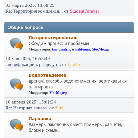
03 марта 2025, 18:58:25
Re: Территория комплексн...
от
StudentForever
Общие вопросы
По проектированию
Обсудим процесс и проблемы
Модераторы:
tim-dmitriy
,
wwaldemar
,
МосМодер
14 мая 2025, 16:53:49
спецификации к разделу г...
от
lara45
Водоотведение
дренаж, способы водопонижения, вертикальная
планировка
Модератор:
МосМодер
10 апреля 2025, 13:01:24
Re: Нагорная канава.
от
Yrri
Парковка
Размеры паковочных мест, примеры, расчеты,
блоки и схемы.