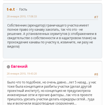
t-a.t
Гость
28 января 2010, 17:08:33
#7
Собственник (арендатор) граничащего участка имеет
полное право эту канаву закопать, так что это - не
решение. А установленных сервитутов (с отображением в
свидетельстве о собственности и в кадастровом плане) на
прохождение канавы по участку я, извините, ни разу не
видела)
Евгений
28 января 2010, 19:43:20
#8
Было что то подобное, но очень давно...лет 5 назад...у нас
тоже была концепция и разбиты участки (делал другой
проектный институт), но концепция не предусмотрела
инженерные сети и прочие факторы...так что в проекте
пришлось урезать участки-делать коридоры сетей...туда
мы и включили водоотводные сооружения...