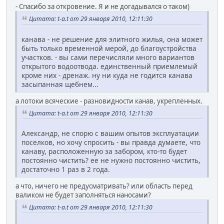
- Спасибо за откровение. Я и не догадывался о таком)
Цитата: t-a.t от 29 января 2010, 12:11:30
канава - не решение для элитного жилья, она может
быть только временной мерой, до благоустройства
участков. - вы сами перечисляли много вариантов
открытого водоотвода. единственный приемлемый
кроме них - дренаж. ну ни куда не годится канава
засыпанная щебнем...
а лотоки всяческие - разновидности канав, укрепленных.
Цитата: t-a.t от 29 января 2010, 12:11:30
Александр, не спорю с вашим опытов эксплуатации
поселков, но хочу спросить - вы правда думаете, что
канаву, расположенную за забором, кто-то будет
постоянно чистить? ее не нужно постоянно чистить,
достаточно 1 раз в 2 года.
а что, ничего не предусматривать? или область перед
валиком не будет заполняться наносами?
Цитата: t-a.t от 29 января 2010, 12:11:30