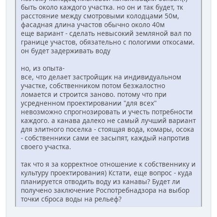
быть около каждого участка. но он и так будет, тк
расстояние между смотровыми колодцами 50м,
фасадная длина участов обычно около 40м
еще вариант - сделать невысокий земляной вал по
границе участов, обязательно с пологими откосами.
он будет задерживать воду
но, из опыта-
все, что делает застройщик на индивидуальном
участке, собственником потом безжалостно
ломается и строится заново. потому что при
усредненном проектировании "для всех"
невозможно спрогнозировать и учесть потребности
каждого. а канава далеко не самый лучший вариант
для элитного поселка - стоящая вода, комары, осока
- собственники сами ее засыпят, каждый напротив
своего участка.
так что я за корректное отношение к собственнику и
культуру проектирования) Кстати, еще вопрос - куда
планируется отводить воду из канавы? Будет ли
получено заключение Роспотребнадзора на выбор
точки сброса воды на рельеф?