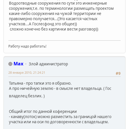
Водоотводные сооружения по сути это инженерные
сооружения,т.е. по терминологии размещать проектом
какие-либо сооружения на чужой территории не
правомерно получается...(Это касается частных
участков...А Гослесфонд это общее))
сложно конечно без картинки вести разговор))
Работу надо работать!
Max
Злой администратор
28 января 2010, 21:24:21
#9
Татьяна - про тапки это я образно.
А про ничейную землю - в смысле нет владельца. ( Гос
владелец безлик. )
Общий итог по данной коференции
- канаву(лоток) можно разместить за границой нашего
участка или на оси по договоренности с владельцем.