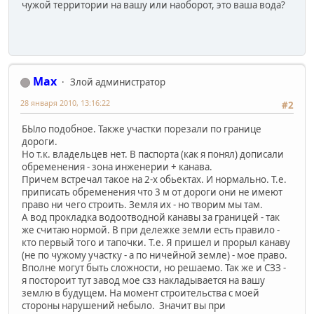
чужой территории на вашу или наоборот, это ваша вода?
Max
Злой администратор
28 января 2010, 13:16:22
#2
БЫло подобное. Также участки порезали по границе
дороги.
Но т.к. владельцев нет. В паспорта (как я понял) дописали
обременения - зона инженерии + канава.
Причем встречал такое на 2-х обьектах. И нормально. Т.е.
приписать обременения что 3 м от дороги они не имеют
право ни чего строить. Земля их - но творим мы там.
А вод прокладка водоотводной канавы за границей - так
же считаю нормой. В при дележке земли есть правило -
кто первый того и тапочки. Т.е. Я пришел и прорыл канаву
(не по чужому участку - а по ничейной земле) - мое право.
Вполне могут быть сложности, но решаемо. Так же и СЗЗ -
я постороит тут завод мое сзз накладывается на вашу
землю в будущем. На момент строительства с моей
стороны нарушений небыло. Значит вы при