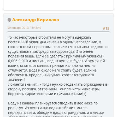
Александр Кириллов
29 января 2010, 11:43:40
#15
То что некоторые строители не могут выдержать
постоянный уклон дна канавы в одном направлении, в
соответствии с проектом, не значит что канавы не должно
существовать как средства водоотвода. Это очень
полезная вещь. Если ее сделать с приличным уклоном -
0,006-0,010 и чистить, воды стоять не будет. И земляной
валик, кстати, от канавы принципиально ни чем не
отличается. Вода и около него стоять будет, если не
обеспечить продольный уклон соответствующего
значения!
Ломается значит... - тогда нужно отодвигать ограждение в
сторону поселка, от границы. Генпланисты-инженеры,
боритесь с архитекторами и начальниками! :)
Воду из канавы планируется отводить в лес ниже по
рельефу. Из леса на нас водичка бежит, мы ее
перехватываем, обводим вдоль ограждения, и в лес же