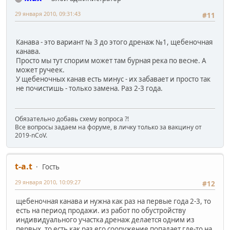
29 января 2010, 09:31:43
#11
Канава - это вариант № 3 до этого дренаж №1, щебеночная
канава.
Просто мы тут спорим может там бурная река по весне. А
может ручеек.
У щебеночных канав есть минус - их забавает и просто так
не почистишь - только замена. Раз 2-3 года.
Обязательно добавь схему вопроса ?!
Все вопросы задаем на форуме, в личку только за вакцину от
2019-nCoV.
t-a.t
Гость
29 января 2010, 10:09:27
#12
щебеночная канава и нужна как раз на первые года 2-3, то
есть на период продажи. из работ по обустройству
индивидуального участка дренаж делается одним из
первых, то есть как раз его сооружение попадает где-то на