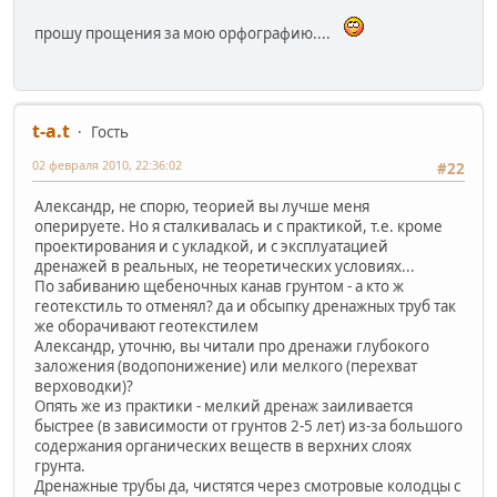
прошу прощения за мою орфографию....
t-a.t
Гость
02 февраля 2010, 22:36:02
#22
Александр, не спорю, теорией вы лучше меня
оперируете. Но я сталкивалась и с практикой, т.е. кроме
проектирования и с укладкой, и с эксплуатацией
дренажей в реальных, не теоретических условиях...
По забиванию щебеночных канав грунтом - а кто ж
геотекстиль то отменял? да и обсыпку дренажных труб так
же оборачивают геотекстилем
Александр, уточню, вы читали про дренажи глубокого
заложения (водопонижение) или мелкого (перехват
верховодки)?
Опять же из практики - мелкий дренаж заиливается
быстрее (в зависимости от грунтов 2-5 лет) из-за большого
содержания органических веществ в верхних слоях
грунта.
Дренажные трубы да, чистятся через смотровые колодцы с