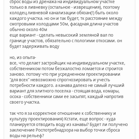
сброс воды из дренажа на индивидуальном участке
только в ливневку (остальное - изврещения), поэтому
колодец ливневой канализации обязан(!) быть около
каждого участка. но он и так будет, тк расстояние между
смотровыми колодцами 50м, фасадная длина участов
обычно около 40м
еще вариант - сделать невысокий земляной вал по
границе участов, обязательно с пологими откосами. он
будет задерживать воду
но, из опыта-
все, что делает застройщик на индивидуальном участке,
собственником потом безжалостно ломается и строится
заново. потому что при усредненном проектировании
"для всех" невозможно спрогнозировать и учесть
потребности каждого. а канава далеко не самый лучший
вариант для элитного поселка - стоящая вода, комары,
осока - собственники сами ее засыпят, каждый напротив
своего участка.
так что я за корректное отношение к собственнику и
культуру проектирования) Кстати, еще вопрос - куда
планируется отводить воду из канавы? Будет ли получено
заключение Роспотребнадзора на выбор точки сброса
воды на рельеф?