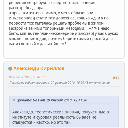
решения не требуют экспертного заключения
распотребнадзора
а про архитектора - мимо, у меня образование
инженерное)) кстати тож дорожное, только жд, и я по
первости тож пыталась решать проблемы в жилой
застройке такими топорными методами... мягче надо
быть, мягче. генплан -инженерное искусство) у вас в руках
множество методов, почему берете самый простой для
вас и сложный в дальнейшем?
Александр Кириллов
30 января 2010, 00:42:37
#17
Последнее редактирование
: 01 февраля 2010, 16:20:48 от wwaldemar
Цитата: t-a.t от 29 января 2010, 12:11:30
Александр, теоретические знания, полученные в
институте и суровая реальность бывает не
стыкуются - жестко, но это так.