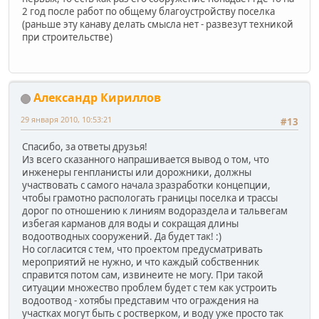
2 год после работ по общему благоустройству поселка
(раньше эту канаву делать смысла нет - развезут техникой
при строительстве)
Александр Кириллов
29 января 2010, 10:53:21
#13
Cпасибо, за ответы друзья!
Из всего сказанного напрашивается вывод о том, что
инженеры генпланисты или дорожники, должны
участвовать с самого начала зразработки концепции,
чтобы грамотно распологать границы поселка и трассы
дорог по отношению к линиям водораздела и тальвегам
избегая карманов для воды и сокращая длины
водоотводных сооружений. Да будет так! :)
Но согласится с тем, что проектом предусматривать
мероприятий не нужно, и что каждый собственник
справится потом сам, извинеите не могу. При такой
ситуации множество проблем будет с тем как устроить
водоотвод - хотябы представим что ограждения на
участках могут быть с ростверком, и воду уже просто так