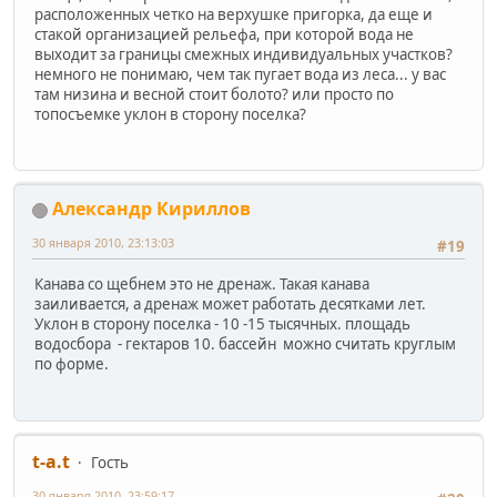
расположенных четко на верхушке пригорка, да еще и
стакой организацией рельефа, при которой вода не
выходит за границы смежных индивидуальных участков?
немного не понимаю, чем так пугает вода из леса... у вас
там низина и весной стоит болото? или просто по
топосъемке уклон в сторону поселка?
Александр Кириллов
30 января 2010, 23:13:03
#19
Канава со щебнем это не дренаж. Такая канава
заиливается, а дренаж может работать десятками лет.
Уклон в сторону поселка - 10 -15 тысячных. площадь
водосбора - гектаров 10. бассейн можно считать круглым
по форме.
t-a.t
Гость
30 января 2010, 23:59:17