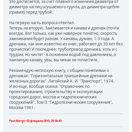
Это достигается, за счет плавного изменеия диаметра от
диаметра частиц осушаемого грунта, до диаметра щебня
(гравия) перед трубой.
На первую часть вопроса ответил.
Теперь на вторую. Заиливается и канава и дренаж (почти
всегда). Вот только, как уже наверное понятно, скорость
заиливания будет разная. У канавы, думаю, 1-3 года. А
дренажи, как мне известно из книг, работают до 30 лет без
прочистки! И последнее: трубопровод дренажа, хоть и с
трудом, но чистят - в основном водой под давлением, а
заилиную канаву, увы, вы никак не почистите.
Рекомендую неплохую книгу, с общим понятиями о
дренажах: "Горизонтальные траншейные дренажи на
железных дорогах". Лагойский А. И. "Транспорт", 1974.
И во еще, вообще сказка: "Справочник по
проектированию, строительству и эксплуатации
городских дорог, мостов и гидротехнических
сооружений". Том II "Гидротехнические сооружения",
Москва 1961.
Post Merge:
02 февраля 2010, 20:36:43