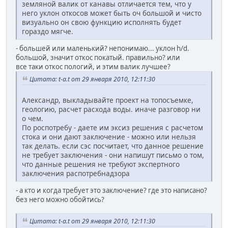
земляной валик от канавы отличается тем, что у
него уклон откосов может быть оч большой и чисто
визуально он свою функцию исполнять будет
гораздо мягче.
- большей или маленький? непонимаю... уклон h/d.
большой, значит откос покатый. правильно? или
все таки откос пологий, и этим валик лучшее?
Цитата: t-a.t от 29 января 2010, 12:11:30
Александр, выкладывайте проект на топосъемке,
геологию, расчет расхода воды. иначе разговор ни
о чем.
По роспотребу - даете им эксиз решения с расчетом
стока и они дают заключение - можно или нельзя
так делать. если сэс посчитает, что данное решение
не требует заключения - они напишут письмо о том,
что данные решения не требуют экспертного
заключения распотребнадзора
- а кто и когда требует это заключение? где это написано?
без него можно обойтись?
Цитата: t-a.t от 29 января 2010, 12:11:30