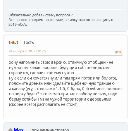
Обязательно добавь схему вопроса ?!
Все вопросы задаем на форуме, в личку только за вакцину от
2019-nCoV.
t-a.t
Гость
28 января 2010, 23:01:05
#10
хочу напомнить свою версию, отличную от общей - не
нужно там канав. вообще. будущий собственник сам
справится, сделает, как ему нужно
ну а если оч хочется (ну или там прям поток или болото),
положите дренаж или сделайте щебеночную траншею
а канаву (угу, с откосами 1:1.5, 0.6дно, 0.4глубина - сколько
по верху будет? + совсем в притык к забору нельзя, надо
берму хотя-бы 1м) на чужой территории с деревьями
(скорее всего) располагать не стоит
Max
Злой администратор