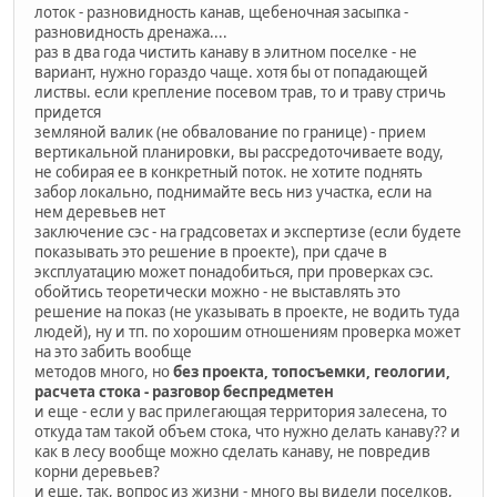
лоток - разновидность канав, щебеночная засыпка -
разновидность дренажа....
раз в два года чистить канаву в элитном поселке - не
вариант, нужно гораздо чаще. хотя бы от попадающей
листвы. если крепление посевом трав, то и траву стричь
придется
земляной валик (не обвалование по границе) - прием
вертикальной планировки, вы рассредоточиваете воду,
не собирая ее в конкретный поток. не хотите поднять
забор локально, поднимайте весь низ участка, если на
нем деревьев нет
заключение сэс - на градсоветах и экспертизе (если будете
показывать это решение в проекте), при сдаче в
эксплуатацию может понадобиться, при проверках сэс.
обойтись теоретически можно - не выставлять это
решение на показ (не указывать в проекте, не водить туда
людей), ну и тп. по хорошим отношениям проверка может
на это забить вообще
методов много, но
без проекта, топосъемки, геологии,
расчета стока - разговор беспредметен
и еще - если у вас прилегающая территория залесена, то
откуда там такой объем стока, что нужно делать канаву?? и
как в лесу вообще можно сделать канаву, не повредив
корни деревьев?
и еще, так, вопрос из жизни - много вы видели поселков,