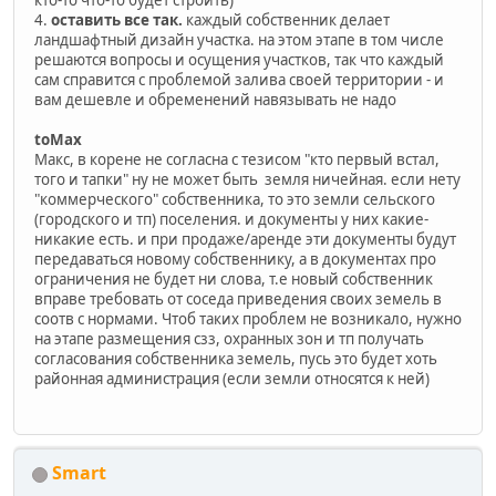
4.
оставить все так.
каждый собственник делает
ландшафтный дизайн участка. на этом этапе в том числе
решаются вопросы и осущения участков, так что каждый
сам справится с проблемой залива своей территории - и
вам дешевле и обременений навязывать не надо
toMax
Макс, в корене не согласна с тезисом "кто первый встал,
того и тапки" ну не может быть земля ничейная. если нету
"коммерческого" собственника, то это земли сельского
(городского и тп) поселения. и документы у них какие-
никакие есть. и при продаже/аренде эти документы будут
передаваться новому собственнику, а в документах про
ограничения не будет ни слова, т.е новый собственник
вправе требовать от соседа приведения своих земель в
соотв с нормами. Чтоб таких проблем не возникало, нужно
на этапе размещения сзз, охранных зон и тп получать
согласования собственника земель, пусь это будет хоть
районная администрация (если земли относятся к ней)
Smart