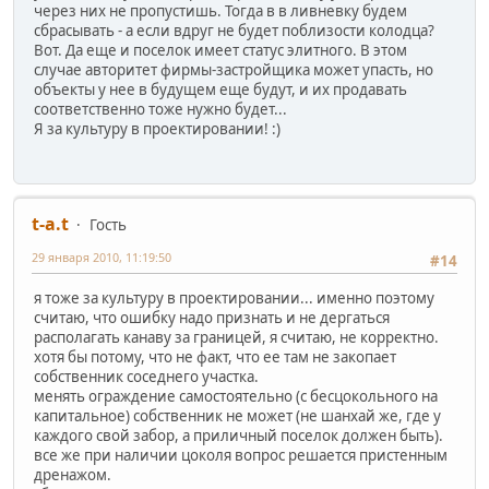
через них не пропустишь. Тогда в в ливневку будем
сбрасывать - а если вдруг не будет поблизости колодца?
Вот. Да еще и поселок имеет статус элитного. В этом
случае авторитет фирмы-застройщика может упасть, но
объекты у нее в будущем еще будут, и их продавать
соответственно тоже нужно будет...
Я за культуру в проектировании! :)
t-a.t
Гость
29 января 2010, 11:19:50
#14
я тоже за культуру в проектировании... именно поэтому
считаю, что ошибку надо признать и не дергаться
располагать канаву за границей, я считаю, не корректно.
хотя бы потому, что не факт, что ее там не закопает
собственник соседнего участка.
менять ограждение самостоятельно (с бесцокольного на
капитальное) собственник не может (не шанхай же, где у
каждого свой забор, а приличный поселок должен быть).
все же при наличии цоколя вопрос решается пристенным
дренажом.