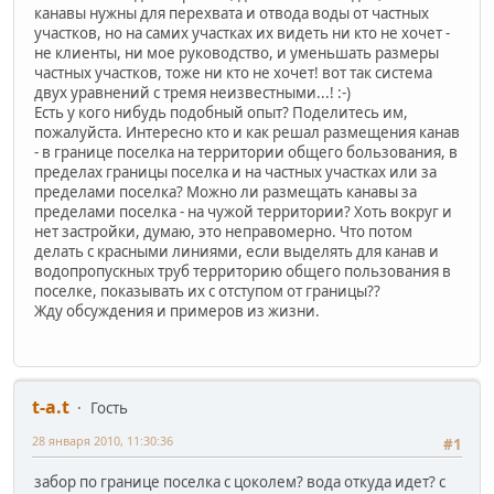
канавы нужны для перехвата и отвода воды от частных
участков, но на самих участках их видеть ни кто не хочет -
не клиенты, ни мое руководство, и уменьшать размеры
частных участков, тоже ни кто не хочет! вот так система
двух уравнений с тремя неизвестными...! :-)
Есть у кого нибудь подобный опыт? Поделитесь им,
пожалуйста. Интересно кто и как решал размещения канав
- в границе поселка на территории общего бользования, в
пределах границы поселка и на частных участках или за
пределами поселка? Можно ли размещать канавы за
пределами поселка - на чужой территории? Хоть вокруг и
нет застройки, думаю, это неправомерно. Что потом
делать с красными линиями, если выделять для канав и
водопропускных труб территорию общего пользования в
поселке, показывать их с отступом от границы??
Жду обсуждения и примеров из жизни.
t-a.t
Гость
28 января 2010, 11:30:36
#1
забор по границе поселка с цоколем? вода откуда идет? с