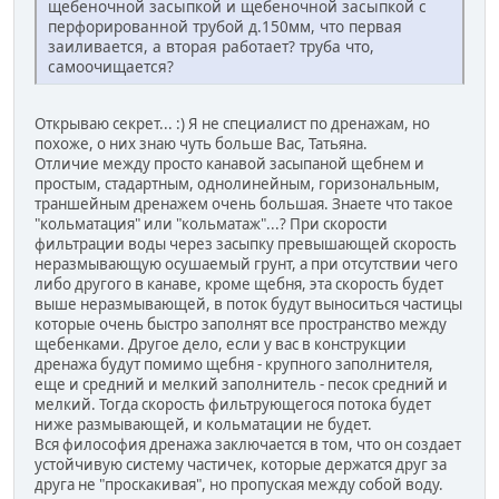
щебеночной засыпкой и щебеночной засыпкой с
перфорированной трубой д.150мм, что первая
заиливается, а вторая работает? труба что,
самоочищается?
Открываю секрет... :) Я не специалист по дренажам, но
похоже, о них знаю чуть больше Вас, Татьяна.
Отличие между просто канавой засыпаной щебнем и
простым, стадартным, однолинейным, горизональным,
траншейным дренажем очень большая. Знаете что такое
"кольматация" или "кольматаж"...? При скорости
фильтрации воды через засыпку превышающей скорость
неразмывающую осушаемый грунт, а при отсутствии чего
либо другого в канаве, кроме щебня, эта скорость будет
выше неразмывающей, в поток будут выноситься частицы
которые очень быстро заполнят все пространство между
щебенками. Другое дело, если у вас в конструкции
дренажа будут помимо щебня - крупного заполнителя,
еще и средний и мелкий заполнитель - песок средний и
мелкий. Тогда скорость фильтрующегося потока будет
ниже размывающей, и кольматации не будет.
Вся философия дренажа заключается в том, что он создает
устойчивую систему частичек, которые держатся друг за
друга не "проскакивая", но пропуская между собой воду.