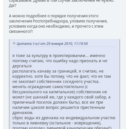
сбрасываем. Думаю в том случае заключений не нужно.
Да!?
А можно подробнее о порядке получения этого
заключения Роспотребнадзора, уловиях получения,
условиях когда оно необходимо, и прочего с этим
связанного?!
Цитата: t-a.t от 29 января 2010, 11:19:50
я тоже за культуру в проектировании... именно
поэтому считаю, что ошибку надо признать и не
дергаться
располагать канаву за границей, я считаю, не
корректно. хотя бы потому, что не факт, что ее там
не закопает собственник соседнего участка.
менять ограждение самостоятельно (с
бесцокольного на капитальное) собственник не
может (не шанхай же, где у каждого свой забор, а
приличный поселок должен быть). все же при
наличии цоколя вопрос решается пристенным
дренажом.
сброс воды из дренажа на индивидуальном участке
только в ливневку (остальное - изврещения),
поэтому колодец ливневой канализации обязан(!)