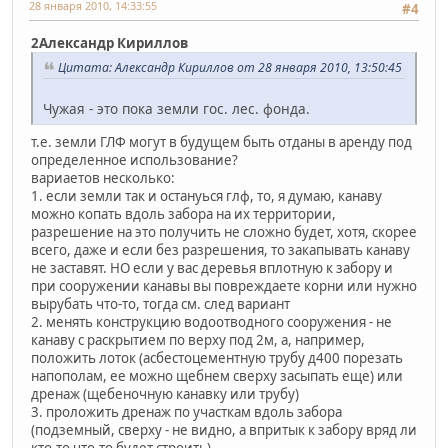
28 января 2010, 14:33:55
#4
2Александр Кириллов
Цитата: Александр Кириллов от 28 января 2010, 13:50:45
Чужая - это пока земли гос. лес. фонда.
т.е. земли ГЛФ могут в будущем быть отданы в аренду под
определенное использование?
вариаетов несколько:
1. если земли так и остануься глф, то, я думаю, канаву
можно копать вдоль забора на их территории,
разрешение на это получить не сложно будет, хотя, скорее
всего, даже и если без разрешения, то закапывать канаву
не заставят. НО если у вас деревья вплотную к забору и
при сооружении канавы вы повреждаете корни или нужно
вырубать что-то, тогда см. след вариант
2. менять конструкцию водоотводного сооружения - не
канаву с раскрытием по верху под 2м, а, например,
положить лоток (асбестоцементную трубу д400 порезать
напополам, ее можно щебнем сверху засыпать еще) или
дренаж (щебеночную канавку или трубу)
3. проложить дренаж по участкам вдоль забора
(подземный, сверху - не видно, а впритык к забору вряд ли
кто-то что-то будет строить)