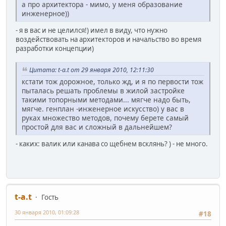
а про архитектора - мимо, у меня образование
инженерное))
- я в вас и не целился!) имел в виду, что нужно
воздействовать на архитекторов и начальство во время
разработки концепции)
Цитата: t-a.t от 29 января 2010, 12:11:30
кстати тож дорожное, только жд, и я по первости тож
пыталась решать проблемы в жилой застройке
такими топорными методами... мягче надо быть,
мягче. генплан -инженерное искусство) у вас в
руках множество методов, почему берете самый
простой для вас и сложный в дальнейшем?
- каких: валик или канава со щебнем всклянь? ) - не много.
t-a.t
Гость
30 января 2010, 01:09:28
#18