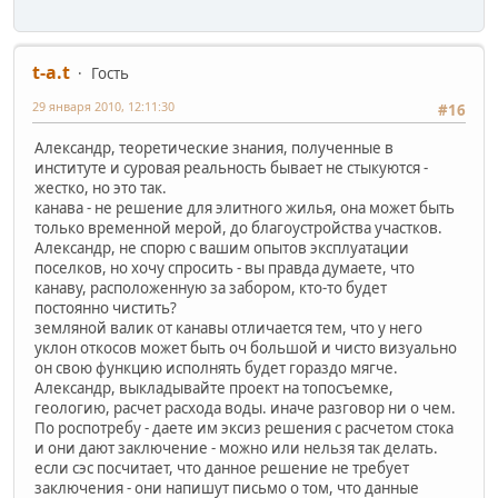
t-a.t
Гость
29 января 2010, 12:11:30
#16
Александр, теоретические знания, полученные в
институте и суровая реальность бывает не стыкуются -
жестко, но это так.
канава - не решение для элитного жилья, она может быть
только временной мерой, до благоустройства участков.
Александр, не спорю с вашим опытов эксплуатации
поселков, но хочу спросить - вы правда думаете, что
канаву, расположенную за забором, кто-то будет
постоянно чистить?
земляной валик от канавы отличается тем, что у него
уклон откосов может быть оч большой и чисто визуально
он свою функцию исполнять будет гораздо мягче.
Александр, выкладывайте проект на топосъемке,
геологию, расчет расхода воды. иначе разговор ни о чем.
По роспотребу - даете им эксиз решения с расчетом стока
и они дают заключение - можно или нельзя так делать.
если сэс посчитает, что данное решение не требует
заключения - они напишут письмо о том, что данные