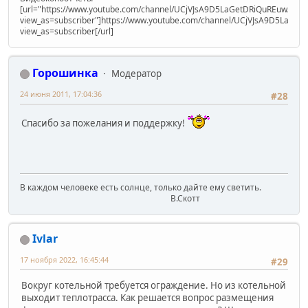
[url="https://www.youtube.com/channel/UCjVJsA9D5LaGetDRiQuREuw/vide
view_as=subscriber"]https://www.youtube.com/channel/UCjVJsA9D5LaGet
view_as=subscriber[/url]
Горошинка
Модератор
24 июня 2011, 17:04:36
#28
Спасибо за пожелания и поддержку!
В каждом человеке есть солнце, только дайте ему светить.
В.Скотт
Ivlar
17 ноября 2022, 16:45:44
#29
Вокруг котельной требуется ограждение. Но из котельной
выходит теплотрасса. Как решается вопрос размещения