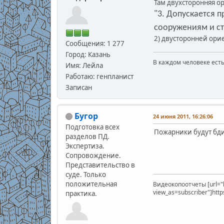
Там двухсторонняя о
"3. Допускается 
сооружениям и стр
2) двусторонней ор
Сообщения: 1 277
Город: Казань
В каждом человеке есть
Имя: Лейла
В.С
Работаю: генпланист
Записан
Бугор
24 июня 2011, 16:26:06
Подготовка всех
Пожарники будут бдит
разделов ПД.
Экспертиза.
Сопровождение.
Представительство в
суде. Только
положительная
Видеокопоотчеты [url="
view_as=subscriber"]htt
практика.