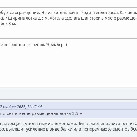
ебуется ограждение. Но из котельной выходит теплотрасса. Как ре
сы? Ширина лотка 2,5 м. Хотела сделать шаг стоек в месте размещен
оек 3 м.
ко неприятные решения. (Эрик Берн)
7 ноября 2022, 16:45:44
г стоек в месте размещения лотка 3,5 м
нная секция с усиленными элементами. Тип усиления зависит от тип
ор, выглядит усиление в виде балки или поперечных элементов бО