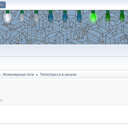
ти
О
Инженерные сети
Теплотрасса в канале
►
►
у.