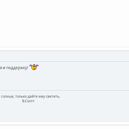
я и поддержку!
 солнце, только дайте ему светить.
котт