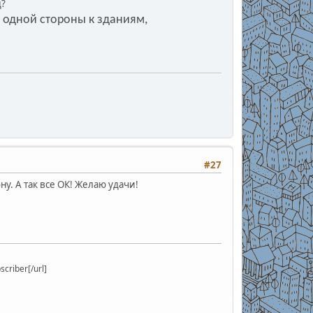
д?
 одной стороны к зданиям,
#27
у. А так все ОК! Желаю удачи!
riber[/url]