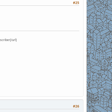
#25
riber[/url]
#26