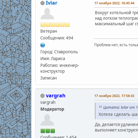
Ivlar
17 ноября 2022, 16:45:44
Вокруг котельной тр
над лотком теплотрас
максимальный шаг ст
Ветеран
Сообщения: 494
Проблем нет, есть толь
Город: Ставрополь
Имя: Лариса
Работаю: инженер-
конструктор
Записан
vargrah
17 ноября 2022, 17:58:43
vargrah
Цитата: Ivlar от 1
Модератор
Хотела сделать ша
Да, делается удлине
выполняет конструкт
Сообщения: 1 454