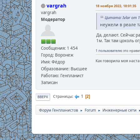
vargrah
18 ноября 2022, 18:01:35
vargrah
Цитата: Ivlar от 1
Модератор
неужели в реале т
Да, делают. Сейчас 
1м. Так там цоколь о
Сообщения: 1 454
1 пользователю
это нрави
Город: Воронеж
Как говорила моя наста
Имя: Фёдор
Образование: Высшее
Работаю: Генпланист
Записан
1
Страницы
2
ВВЕРХ
Форум Генпланистов
Forum
Инженерные сети
►
►