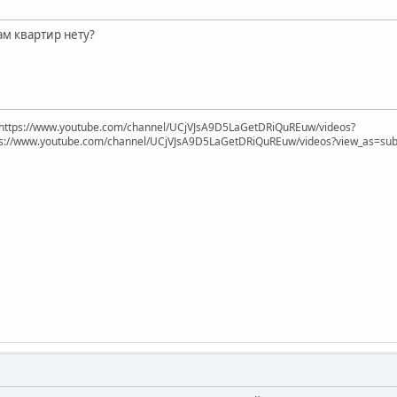
ам квартир нету?
https://www.youtube.com/channel/UCjVJsA9D5LaGetDRiQuREuw/videos?
ps://www.youtube.com/channel/UCjVJsA9D5LaGetDRiQuREuw/videos?view_as=subsc