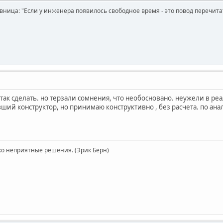
вница: "Если у инженера появилось свободное время - это повод перечит
так сделать. но терзали сомнения, что необосновано. неужели в реа
вший конструктор, но принимаю конструктивно , без расчета. по анало
ко неприятные решения. (Эрик Берн)