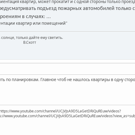
риентация квартир, может прокатит и с одной стороны только проез
предусматривать подъезд пожарных автомобилей только с
оениям в случаях: ...
иентации квартир или помещений"
 солнце, только дайте ему светить.
котт
ь по планировкам. Главное чтоб не нашлось квартиры в одну сторон
https://www.youtube.com/channel/UCjVJsA9D5LaGetDRiQuREuw/videos?
ps://www.youtube.com/channel/UCjVJsA9D5LaGetDRiQuREuw/videos?view_as=subsc