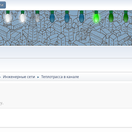
ти
О
Инженерные сети
Теплотрасса в канале
►
►
у.