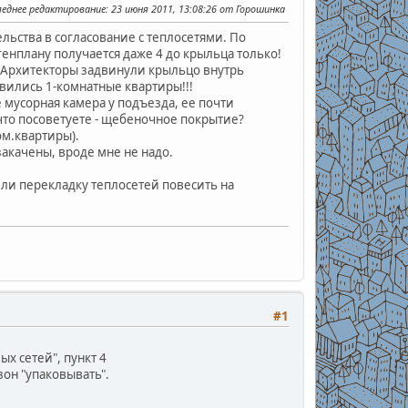
леднее редактирование
: 23 июня 2011, 13:08:26 от Горошинка
ельства в согласование с теплосетями. По
енплану получается даже 4 до крыльца только!
!!! Архитекторы задвинули крыльцо внутрь
явились 1-комнатные квартиры!!!
е мусорная камера у подъезда, ее почти
что посоветуете - щебеночное покрытие?
м.квартиры).
акачены, вроде мне не надо.
тели перекладку теплосетей повесить на
#1
х сетей", пункт 4
он "упаковывать".