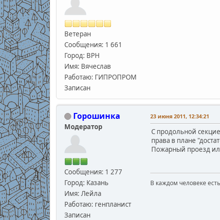
Ветеран
Сообщения: 1 661
Город: ВРН
Имя: Вячеслав
Работаю: ГИПРОПРОМ
Записан
Горошинка
23 июня 2011, 12:34:21
Модератор
С продольной секцие
права в плане "доста
Пожарный проезд или
Сообщения: 1 277
Город: Казань
В каждом человеке есть
В.С
Имя: Лейла
Работаю: генпланист
Записан