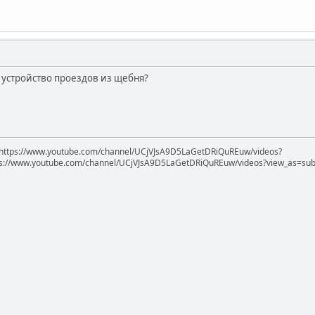
ст устройство проездов из щебня?
https://www.youtube.com/channel/UCjVJsA9D5LaGetDRiQuREuw/videos?
ps://www.youtube.com/channel/UCjVJsA9D5LaGetDRiQuREuw/videos?view_as=subsc