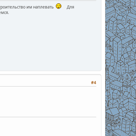
остроительство им наплевать
Для
емся.
#4