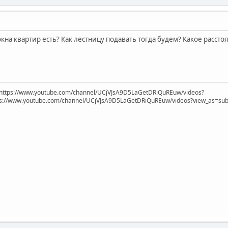
кна квартир есть? Как лестницу подавать тогда будем? Какое рассто
https://www.youtube.com/channel/UCjVJsA9D5LaGetDRiQuREuw/videos?
ps://www.youtube.com/channel/UCjVJsA9D5LaGetDRiQuREuw/videos?view_as=subsc