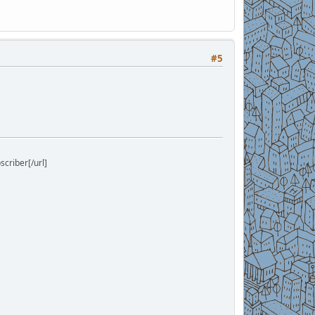
#5
riber[/url]