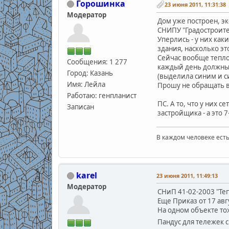
Горошинка
23 июня 2011, 11:31:38
Модератор
Дом уже построен, эк
СНИПУ "Градостроите
Уперлись - у них как
здания, насколько э
Сейчас вообще теплов
Сообщения: 1 277
каждый день должны 
Город: Казань
(выделила синим и с
Имя: Лейла
Прошу не обращать в
Работаю: генпланист
ПС. А то, что у них 
Записан
застройщика - а это 
В каждом человеке есть
В.С
karel
23 июня 2011, 11:49:13
Модератор
СНиП 41-02-2003 "Теп
Еще Приказ от 17 ав
На одном объекте то
Пандус для тележек