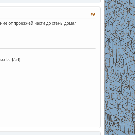
#6
яние от проезжей части до стены дома?
riber[/url]