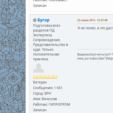
Записан
Бугор
23 июня 2011, 12:27:49
Подготовка всех
Я не понял, а что да
разделов ПД.
Экспертиза.
Сопровождение.
Представительство в
суде. Только
положительная
Видеокопоотчеты [url="
view_as=subscriber"]htt
практика.
Ветеран
Сообщения: 1 661
Город: ВРН
Имя: Вячеслав
Работаю: ГИПРОПРОМ
Записан