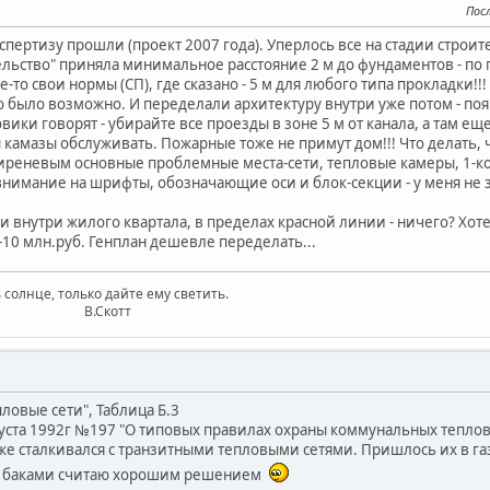
Пос
спертизу прошли (проект 2007 года). Уперлось все на стадии строит
льство" приняла минимальное расстояние 2 м до фундаментов - по г
ие-то свои нормы (СП), где сказано - 5 м для любого типа прокладки
то было возможно. И переделали архитектуру внутри уже потом - по
ики говорят - убирайте все проезды в зоне 5 м от канала, а там ещ
камазы обслуживать. Пожарные тоже не примут дом!!! Что делать, 
иреневым основные проблемные места-сети, тепловые камеры, 1-ко
нимание на шрифты, обозначающие оси и блок-секции - у меня не з
сети внутри жилого квартала, в пределах красной линии - ничего? Хо
7-10 млн.руб. Генплан дешевле переделать...
 солнце, только дайте ему светить.
котт
ловые сети", Таблица Б.3
густа 1992г №197 "О типовых правилах охраны коммунальных тепловы
же сталкивался с транзитными тепловыми сетями. Пришлось их в газ
 с баками считаю хорошим решением