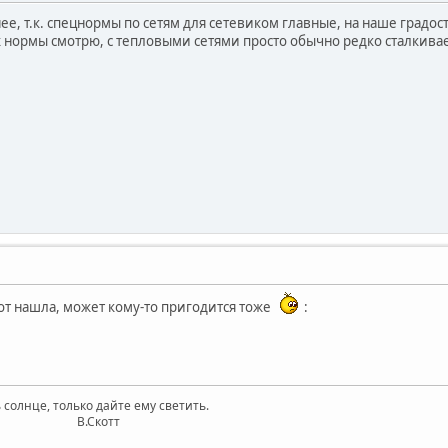
ее, т.к. спецнормы по сетям для сетевиком главные, на наше град
х нормы смотрю, с тепловыми сетями просто обычно редко сталкива
от нашла, может кому-то пригодится тоже
:
 солнце, только дайте ему светить.
котт