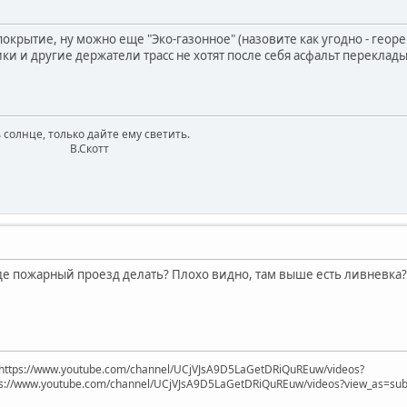
окрытие, ну можно еще "Эко-газонное" (назовите как угодно - геор
ки и другие держатели трасс не хотят после себя асфальт переклады
 солнце, только дайте ему светить.
котт
Где пожарный проезд делать? Плохо видно, там выше есть ливневка?
https://www.youtube.com/channel/UCjVJsA9D5LaGetDRiQuREuw/videos?
ps://www.youtube.com/channel/UCjVJsA9D5LaGetDRiQuREuw/videos?view_as=subsc