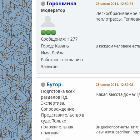
Горошинка
23 июня 2011, 12:30:21
Модератор
Легкосбрасываемое п
теплотрассы. Теплови
Сообщения: 1 277
Город: Казань
В каждом человеке есть
В.С
Имя: Лейла
Работаю: генпланист
Записан
Бугор
23 июня 2011, 12:32:08
Подготовка всех
Какая высота дома? 
разделов ПД.
Экспертиза.
Сопровождение.
Представительство в
суде. Только
положительная
Видеокопоотчеты [url="
view_as=subscriber"]htt
практика.