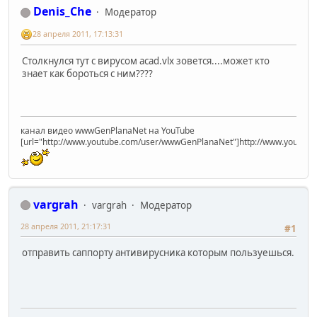
Denis_Che
Модератор
28 апреля 2011, 17:13:31
Столкнулся тут с вирусом acad.vlx зовется....может кто
знает как бороться с ним????
канал видео wwwGenPlanaNet на YouTube
[url="http://www.youtube.com/user/wwwGenPlanaNet"]http://www.youtub
vargrah
vargrah
Модератор
28 апреля 2011, 21:17:31
#1
отправить саппорту антивирусника которым пользуешься.