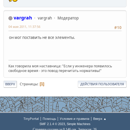
vargrah
vargrah
Модератор
04 мая 2011, 11:37:56
#10
он мог поставить не все элементы.
Как говорила моя наставница: "Если у инженера появилось
свободное время - это повод перечитать нормативы!"
Страницы
1
ВВЕРХ
ДЕЙСТВИЯ ПОЛЬЗОВАТЕЛЯ
|
|
|
TinyPortal
Помощь
Условия и правила
Вверх ▲
,
SMF 2.1.4 © 2023
Simple Machines
Страница создана за 0.146 сек. Запросов: 26.