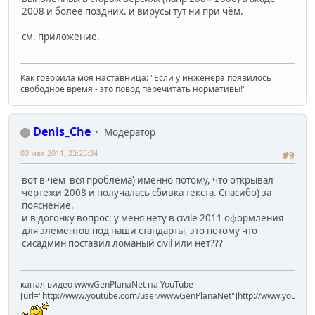
2008 и более поздних. и вирусы тут ни при чём.
см. приложение.
Как говорила моя наставница: "Если у инженера появилось
свободное время - это повод перечитать нормативы!"
Denis_Che
Модератор
03 мая 2011, 23:25:34
#9
вот в чем вся проблема) именно потому, что открывал
чертежи 2008 и получалась сбивка текста. Спасибо) за
пояснение.
и в догонку вопрос: у меня нету в civile 2011 оформления
для элементов под наши стандарты, это потому что
сисадмин поставил ломаный civil или нет???
канал видео wwwGenPlanaNet на YouTube
[url="http://www.youtube.com/user/wwwGenPlanaNet"]http://www.youtub