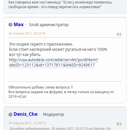
Как говорила моя наставница: "Если у инженера появилось
свободное время - это повод перечитать нормативы!"
Max
Злой администратор
29 апреля 2011, 08:23:56
#2
Это скорее скрипт к приложению.
Если стоит касперский может ругаться на него 100%
вот тут как убить
http://usa.autodesk.com/adsk/servlet/ps/dl/item?
siteID=123112&id=13717811&linkID=9240617
Обязательно добавь схему вопроса ?!
Все вопросы задаем на форуме, в личку только за вакцину от
2019-nCoV.
Denis_Che
Модератор
29 апреля 2011, 10:20:15
#3
Последнее редактирование
: 29 апреля 2011, 10:37:10 от Deniska_Che