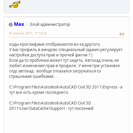
Max
Злой администратор
29 апреля 2011, 11:14:53
#4
коды ероглифами отображаются из-за другого.
У вас профиль в виндовс специальный (админ регулирует
настройки доступа прав и прочей фигни ? )
Если да то проблема может тут сидеть. Автокад очень не
любит изменения прав в профиле. У меня при установке
спдс автокад - вообще отказался загружаться со
страшными ошибками.
C:\Program Files\Autodesk\AutoCAD Civil 3D 2011\Express - а
тут все есть кроме последнего.
C:\Program Files\Autodesk\AutoCAD Civil 3D
2011\UserDataCache\Support - тут послений