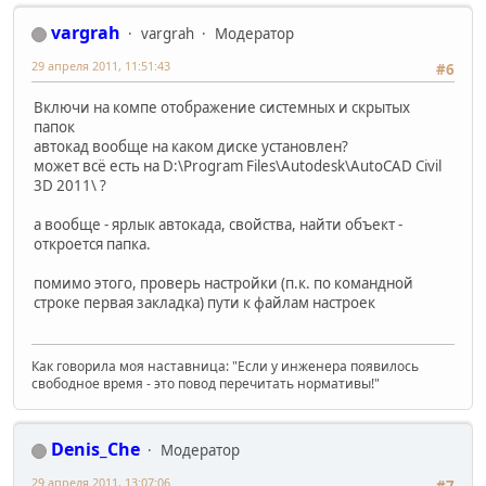
vargrah
vargrah
Модератор
29 апреля 2011, 11:51:43
#6
Включи на компе отображение системных и скрытых
папок
автокад вообще на каком диске установлен?
может всё есть на D:\Program Files\Autodesk\AutoCAD Civil
3D 2011\ ?
а вообще - ярлык автокада, свойства, найти объект -
откроется папка.
помимо этого, проверь настройки (п.к. по командной
строке первая закладка) пути к файлам настроек
Как говорила моя наставница: "Если у инженера появилось
свободное время - это повод перечитать нормативы!"
Denis_Che
Модератор
29 апреля 2011, 13:07:06