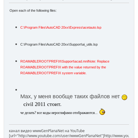
Open each of the following files:
C:\Program Files\AutoCAD 20xx\Express\acetauto.lsp
C:\Program Files\AutoCAD 20xx\Support\ai_utils.lsp
ROAMABLEROOTPREFIX\Support\acad.mnlNote: Replace
ROAMABLEROOTPREFIX with the value returned by the
ROAMABLEROOTPREFIX system variable.
Мах, у меня вообще таких файлов нет
civil 2011 стоит.
че делать? все коды иероглифами отображаются...
канал видео wwwGenPlanaNet на YouTube
[url="http://www.youtube.com/user/wwwGenPlanaNet"]http://www.youtub