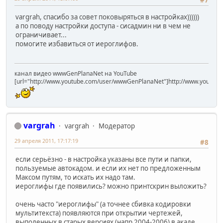
#7
vargrah, спасибо за совет поковыряться в настройках))))))
а по поводу настройки доступа - сисадмин ни в чем не
ограничивает...
помогите избавиться от иероглифов.
канал видео wwwGenPlanaNet на YouTube
[url="http://www.youtube.com/user/wwwGenPlanaNet"]http://www.youtub
vargrah
vargrah
Модератор
29 апреля 2011, 17:17:19
#8
если серьёзно - в настройка указаны все пути и папки,
пользуемые автокадом. и если их нет по предложенным
Максом путям, то искать их надо там.
иероглифы где появились? можно принтскрин выложить?
очень часто "иероглифы" (а точнее сбивка кодировки
мультитекста) появляются при открытии чертежей,
выполенных в старых версиях (напр 2004-2006) в акаде