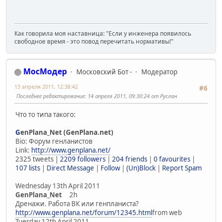
Как говорила моя наставница: "Если у инженера появилось
свободное время - это повод перечитать нормативы!"
МосМодер
Московский Бот -
Модератор
13 апреля 2011, 12:38:42
#6
Последнее редактирование
: 14 апреля 2011, 09:30:24 от Руслан
Что то типа такого:
G
enPlana_Net (GenPlana.net)
Bio: Форум генланистов
Link:
http://www.genplana.net/
2325 tweets |
2209 followers
|
204 friends
|
0 favourites
|
107 lists
|
Direct Message
|
Follow
|
(Un)Block
|
Report Spam
Wednesday 13th April 2011
GenPlana_Net
2h
Дренажи. Работа ВК или генпланиста?
http://www.genplana.net/forum/12345.html
from web
Tuesday 12th April 2011