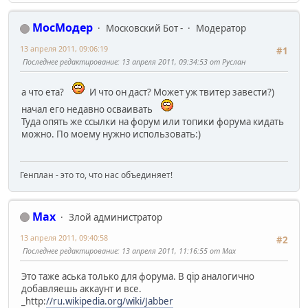
МосМодер
Московский Бот -
Модератор
13 апреля 2011, 09:06:19
#1
Последнее редактирование
: 13 апреля 2011, 09:34:53 от Руслан
а что ета?
И что он даст? Может уж твитер завести?)
начал его недавно осваивать
Туда опять же ссылки на форум или топики форума кидать
можно. По моему нужно использовать:)
Генплан - это то, что нас объединяет!
Max
Злой администратор
13 апреля 2011, 09:40:58
#2
Последнее редактирование
: 13 апреля 2011, 11:16:55 от Max
Это таже аська только для форума. В qip аналогично
добавляешь аккаунт и все.
_http:
//ru.wikipedia.org/wiki/Jabber