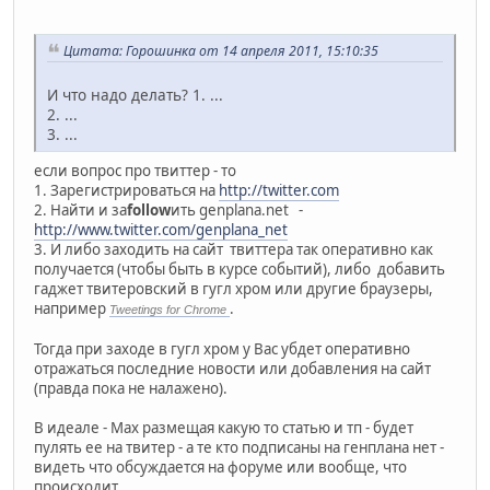
Цитата: Горошинка от 14 апреля 2011, 15:10:35
И что надо делать? 1. ...
2. ...
3. ...
если вопрос про твиттер - то
1. Зарегистрироваться на
http://twitter.com
2. Найти и за
follow
ить genplana.net -
http://www.twitter.com/genplana_net
3. И либо заходить на сайт твиттера так оперативно как
получается (чтобы быть в курсе событий), либо добавить
гаджет твитеровский в гугл хром или другие браузеры,
например
.
Tweetings for Chrome
Тогда при заходе в гугл хром у Вас убдет оперативно
отражаться последние новости или добавления на сайт
(правда пока не налажено).
В идеале - Max размещая какую то статью и тп - будет
пулять ее на твитер - а те кто подписаны на генплана нет -
видеть что обсуждается на форуме или вообще, что
происходит.