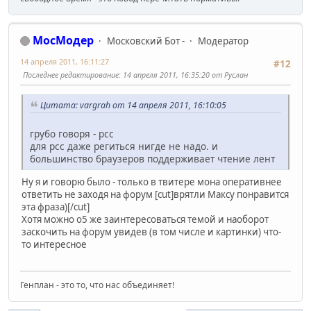
МосМодер
Московский Бот -
Модератор
14 апреля 2011, 16:11:27
#12
Последнее редактирование
: 14 апреля 2011, 16:35:20 от Руслан
Цитата: vargrah от 14 апреля 2011, 16:10:05
грубо говоря - рсс
для рсс даже региться нигде не надо. и
большинство браузеров поддерживает чтение лент
Ну я и говорю было - только в твитере мона оперативнее
ответить не заходя на форум [cut]врятли Максу понравится
эта фраза)[/cut]
Хотя можно о5 же заинтересоваться темой и наоборот
заскочить на форум увидев (в том числе и картинки) что-
то интересное
Генплан - это то, что нас объединяет!