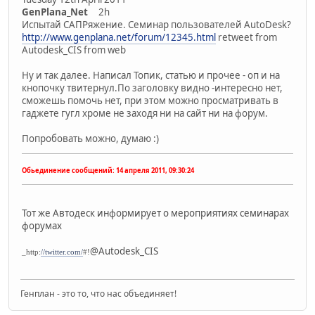
GenPlana_Net
2h
Испытай САПРяжение. Семинар пользователей AutoDesk?
http://www.genplana.net/forum/12345.html
retweet from
Autodesk_CIS
from web
Ну и так далее. Написал Топик, статью и прочее - оп и на
кнопочку твитернул.По заголовку видно -интересно нет,
сможешь помочь нет, при этом можно просматривать в
гаджете гугл хроме не заходя ни на сайт ни на форум.
Попробовать можно, думаю :)
Обьединение сообщений:
14 апреля 2011, 09:30:24
Тот же Автодеск информирует о мероприятиях семинарах
форумах
@Autodesk_CIS
_http:
//twitter.com/
#!
Генплан - это то, что нас объединяет!