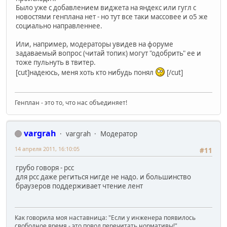
Было уже с добавлением виджета на яндекс или гугл с
новостями генплана нет - но тут все таки массовее и о5 же
социально направленнее.
Или, например, модераторы увидев на форуме
задаваемый вопрос (читай топик) могут "одобрить" ее и
тоже пульнуть в твитер.
[cut]надеюсь, меня хоть кто нибудь понял
[/cut]
Генплан - это то, что нас объединяет!
vargrah
vargrah
Модератор
14 апреля 2011, 16:10:05
#11
грубо говоря - рсс
для рсс даже региться нигде не надо. и большинство
браузеров поддерживает чтение лент
Как говорила моя наставница: "Если у инженера появилось
свободное время - это повод перечитать нормативы!"