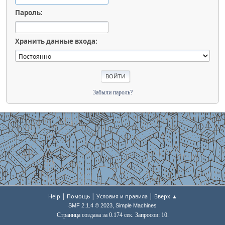
Пароль:
Хранить данные входа:
Забыли пароль?
|
|
|
Help
Помощь
Условия и правила
Вверх ▲
,
SMF 2.1.4 © 2023
Simple Machines
Страница создана за 0.174 сек. Запросов: 10.